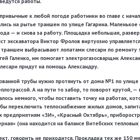
 ведутся работы.
привычные к любой погоде работники во главе с нача
лись на рытье траншеи по улице Гагарина. Маленькое
ода — и снова за работу. Площадка небольшая, развер
ист экскаватора
Виктор Фролов
виртуозно управляется
й траншеи выбрасывают лопатами слесари по ремонту 
гей Галенко
, им помогает электрогазо­сварщик
Алекса
слесари придут на помощь Александру.
ванной трубы нужно протянуть от дома №1 по улице 
плотрассой. А на пути то забор, то поворот крутой, —
алось немного, чтобы поставить точку на работах, ко
тобы переключить теплоснабжение жилых домов, запит
 предприятиям «ЗИ», «Красный Октябрь», приборост
ерная» (она находится на балансе Витебских тепловых 
кт, говорить не приходится. Прокладка тех же 150 м