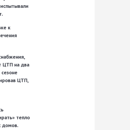
 испытывали
т.
вке к
лечения
снабжения,
т ЦТП на два
 сезоне
ировав ЦТП,
сь
ирать» тепло
 домов.