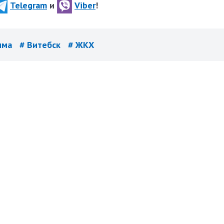
Telegram
и
Viber
!
има
# Витебск
# ЖКХ