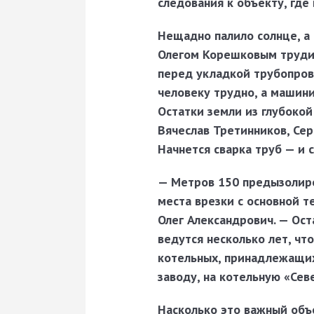
следования к объекту, где
Нещадно палило солнце, а 
Олегом Корешковым
труди
перед укладкой трубопров
человеку трудно, а машин
Остатки земли из глубоко
Вячеслав Третинников
,
Сер
Начнется сварка труб — и 
— Метров 150 предызолиро
места врезки с основной те
Олег Александрович. — Ост
ведутся несколько лет, ч
котельных, принадлежащих
за­воду, на котельную «Сев
Насколько это важный объе