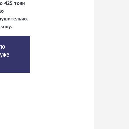
о 425 тонн
до
нушительно.
зону.
по
 уже