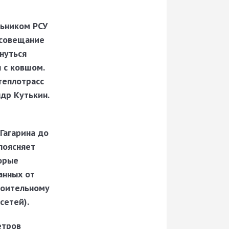
льником РСУ
 совещание
нуться
 с ковшом.
теплотрасс
ндр Кутькин
.
Гагарина до
 поясняет
торые
анных от
роительному
сетей).
етров