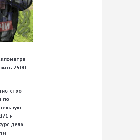
километра
овить 7500
­но-стро­
т по
отельную
1/1 и
урс де­ла
ути