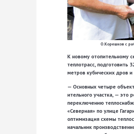
О.Корешков с ра
К новому отопительному с
теплотрасс, подготовить 3
метров кубических дров и
— Основных четыре объек­т
ительного участка, — это 
переключению теплоснабж
«Северная» по улице Гагар
оптимизация схемы теплосн
начальник производственн