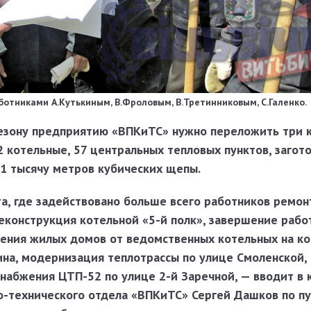
ботниками А.Кутькиным, В.Фро­ловым, В.Третинниковым, С.Галенко.
езону предприятию «ВПКиТС» нужно переложить три 
2 котельные, 57 центральных тепловых пунктов, загот
 1 тысячу метров кубических щепы.
а, где задействовано больше всего ра­ботников ремонт
реконструкция котель­ной «5-й полк», завершение рабо
ения жилых домов от ведомственных котельных на к
ина, мо­дернизация теплотрассы по улице Смоленской, 
абжения ЦТП-52 по улице 2-й Заречной, — вводит в к
о-тех­нического отдела «ВПКиТС»
Сергей Дашков
по п