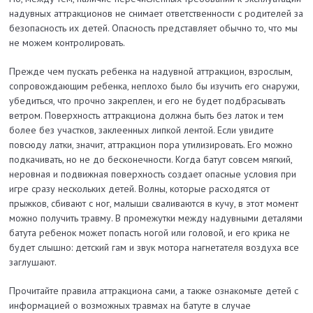
надувных аттракционов не снимает ответственности с родителей за
безопасность их детей. Опасность представляет обычно то, что мы
не можем контролировать.
Прежде чем пускать ребенка на надувной аттракцион, взрослым,
сопровождающим ребенка, неплохо было бы изучить его снаружи,
убедиться, что прочно закреплен, и его не будет подбрасывать
ветром. Поверхность аттракциона должна быть без латок и тем
более без участков, заклеенных липкой лентой. Если увидите
повсюду латки, значит, аттракцион пора утилизировать. Его можно
подкачивать, но не до бесконечности. Когда батут совсем мягкий,
неровная и подвижная поверхность создает опасные условия при
игре сразу нескольких детей. Волны, которые расходятся от
прыжков, сбивают с ног, малыши сваливаются в кучу, в этот момент
можно получить травму. В промежутки между надувными деталями
батута ребенок может попасть ногой или головой, и его крика не
будет слышно: детский гам и звук мотора нагнетателя воздуха все
заглушают.
Прочитайте правила аттракциона сами, а также ознакомьте детей с
информацией о возможных травмах на батуте в случае