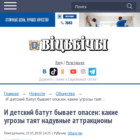
Вход
/
Регистрация
Дружите с нами в социальных сетях!
Главная
→
Новости
→
Общество
→
И детский батут бывает опасен: какие угрозы таят...
И детский батут бывает опасен: какие
угрозы таят надувные аттракционы
Понедельник, 25.05.2020 14:25
|
Рубрика:
Общество