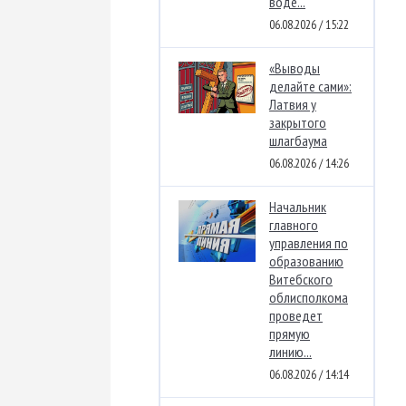
воде...
06.08.2026 / 15:22
«Выводы
делайте сами»:
Латвия у
закрытого
шлагбаума
06.08.2026 / 14:26
Начальник
главного
управления по
образованию
Витебского
облисполкома
проведет
прямую
линию...
06.08.2026 / 14:14