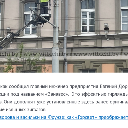
 как сообщил главный инженер предприятия Евгений Дор
кции под названием «Занавес». Это эффектные гирлянды
з. Они дополнят уже установленные здесь ранее оригина
ме изящных зигзагов.
ворова и васильки на Фрунзе: как «Горсвет» преображае