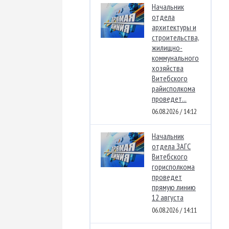
Начальник
отдела
архитектуры и
строительства,
жилищно-
коммунального
хозяйства
Витебского
райисполкома
проведет...
06.08.2026 / 14:12
Начальник
отдела ЗАГС
Витебского
горисполкома
проведет
прямую линию
12 августа
06.08.2026 / 14:11