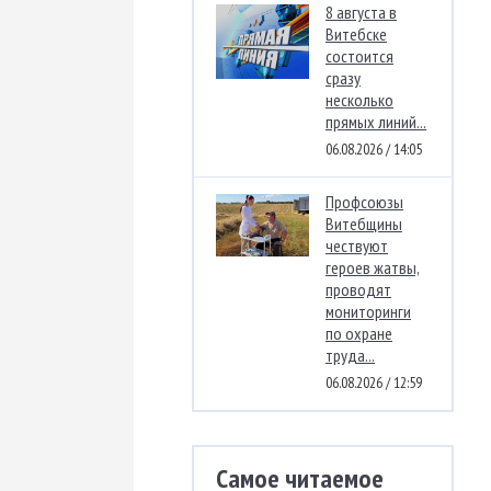
8 августа в
Витебске
состоится
сразу
несколько
прямых линий...
06.08.2026 / 14:05
Профсоюзы
Витебщины
чествуют
героев жатвы,
проводят
мониторинги
по охране
труда...
06.08.2026 / 12:59
Самое читаемое