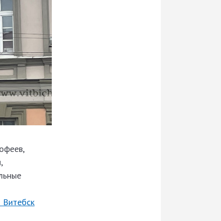
офеев,
,
льные
т Витебск