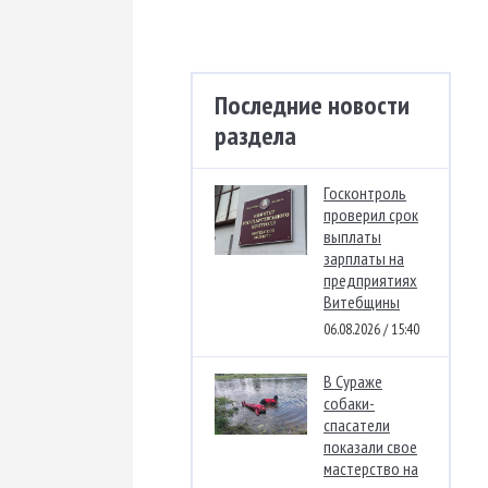
Последние новости
раздела
Госконтроль
проверил срок
выплаты
зарплаты на
предприятиях
Витебщины
06.08.2026 / 15:40
В Сураже
собаки-
спасатели
показали свое
мастерство на