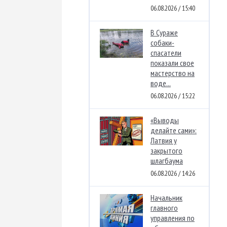
06.08.2026 / 15:40
В Сураже
собаки-
спасатели
показали свое
мастерство на
воде...
06.08.2026 / 15:22
«Выводы
делайте сами»:
Латвия у
закрытого
шлагбаума
06.08.2026 / 14:26
Начальник
главного
управления по