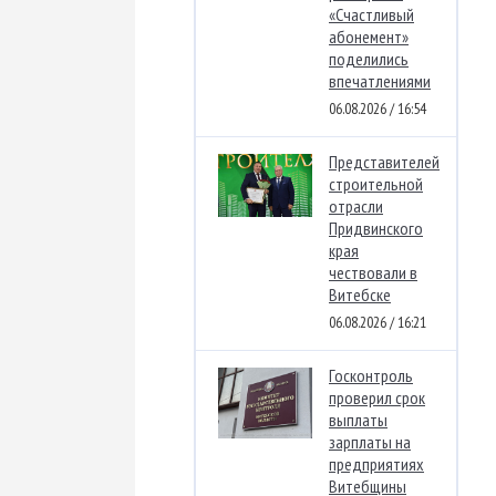
«Счастливый
абонемент»
поделились
впечатлениями
06.08.2026 / 16:54
Представителей
строительной
отрасли
Придвинского
края
чествовали в
Витебске
06.08.2026 / 16:21
Госконтроль
проверил срок
выплаты
зарплаты на
предприятиях
Витебщины