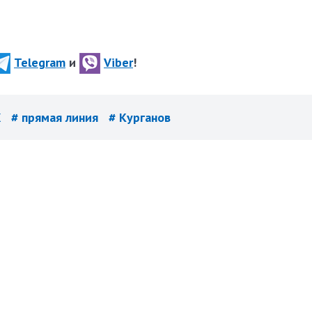
Telegram
и
Viber
!
Х
# прямая линия
# Курганов