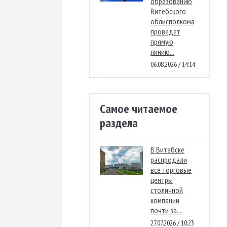
образованию
Витебского
облисполкома
проведет
прямую
линию...
06.08.2026 / 14:14
Самое читаемое
раздела
В Витебске
распродали
все торговые
центры
столичной
компании
почти за...
27.07.2026 / 10:23