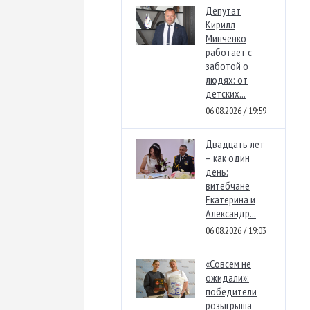
Депутат
Кирилл
Минченко
работает с
заботой о
людях: от
детских...
06.08.2026 / 19:59
Двадцать лет
– как один
день:
витебчане
Екатерина и
Александр...
06.08.2026 / 19:03
«Совсем не
ожидали»:
победители
розыгрыша