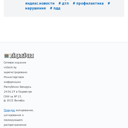
яндекс.новости
# дтп
# профилактика
#
нарушение
# пдд
Сетевое издание
vitbichi.by
зарегистрировано
Министерством
информации
Республики Беларусь
24.06.19 в Госреестре
СМИ за № 15.
© 2025 Витебск
Порядок
копирования,
цитирования и
последующего
распространение