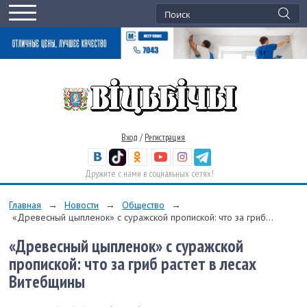
Вход
/
Регистрация
Дружите с нами в социальных сетях!
Главная
→
Новости
→
Общество
→
«Древесный цыпленок» с суражской пропиской: что за гриб...
«Древесный цыпленок» с суражской
пропиской: что за гриб растет в лесах
Витебщины