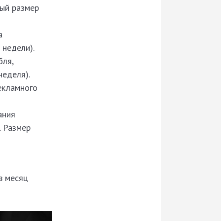
ный размер
а
 недели).
бля,
неделя).
екламного
ания
. Размер
в месяц