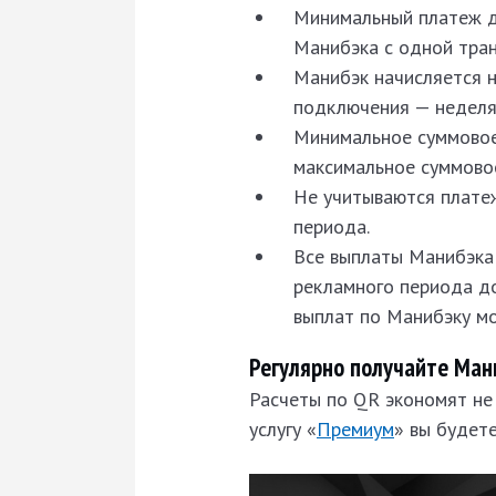
Минимальный платеж д
Манибэка с одной тран
Манибэк начисляется н
подключения — неделя 
Минимальное суммовое
максимальное суммовое
Не учитываются плате
периода.
Все выплаты Манибэка
рекламного периода до
выплат по Манибэку мо
Регулярно получайте Ман
Расчеты по QR экономят не 
услугу «
Премиум
» вы будет