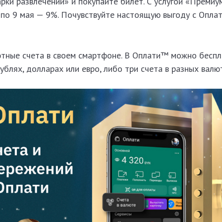
ки развлечений» и покупайте билет. С услугой «Премиу
 по 9 мая — 9%. Почувствуйте настоящую выгоду с Опла
тные счета в своем смартфоне. В Оплати™ можно бесп
ублях, долларах или евро, либо три счета в разных валют