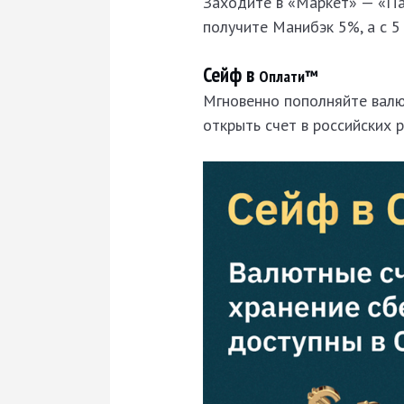
Заходите в «Маркет» — «Пар
получите Манибэк 5%, а с 5
Сейф в
Оплати™
Мгновенно пополняйте валю
открыть счет в российских р