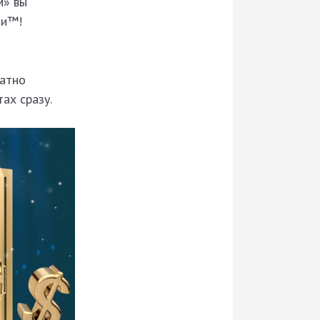
м» вы
ти™!
латно
ах сразу.