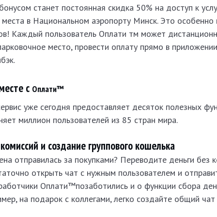
онусом станет постоянная скидка 50% на доступ к услу
 места в Национальном аэропорту Минск. Это особенно 
ков! Каждый пользователь Оплати тм может дистанционн
арковочное место, провести оплату прямо в приложении
бэк.
месте с
Оплати™
ервис уже сегодня предоставляет десяток полезных фу
яет миллион пользователей из 85 стран мира.
 комиссий и создание группового кошелька
ена отправилась за покупками? Переводите деньги без 
таточно открыть чат с нужным пользователем и отправит
зработчики Оплати™позаботились и о функции сбора дене
имер, на подарок с коллегами, легко создайте общий чат