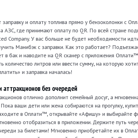
 заправку и оплату топлива прямо у бензоколонки с Оп
на АЗС, где принимают оплату по QR. По всей стране по
ted Company. У вас больше не будет необходимости идти
лучить Манибэк с заправки. Как это работает? Подъезжа
ет в бак и наводите на QR сканер с приложения Оплати
ь количество литров или ввести сумму, на которую хоти
латить» и заправка началась!
 аттракционов без очередей
акционов отлично дополнит семейный досуг, а мгновенн
Пока ваши дети или жена собираются на прогулку, купи
Заходите в Оплати™, открывайте «Афишу» и выбирайте ф
гновенно отобразиться в приложении. Держите путь чер
череди за билетами! Мгновенно приобретайте их в Опла