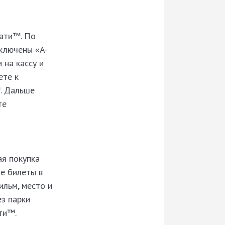
лати™. По
дключены «A-
 на кассу и
ете к
™. Дальше
те
ая покупка
те билеты в
ильм, место и
ез парки
ти™.