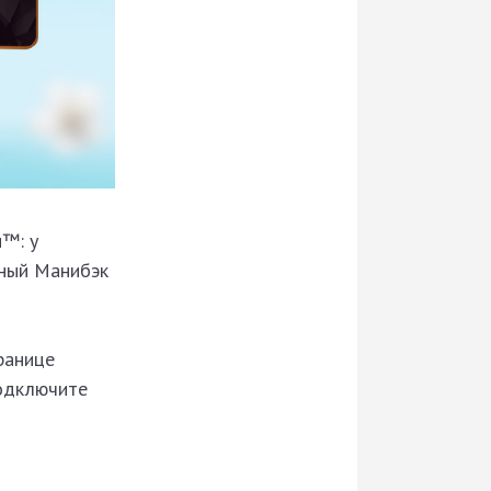
и™: у
ьный Манибэк
ранице
подключите