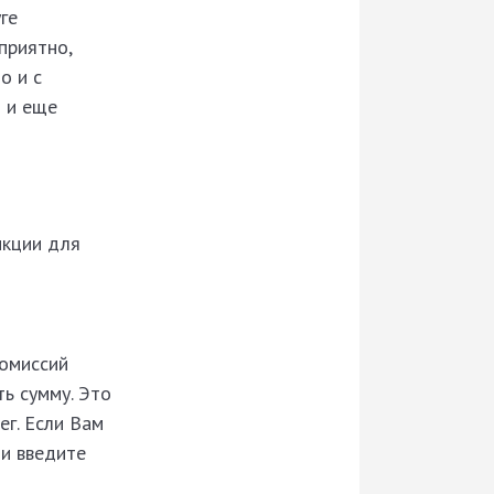
ге
приятно,
о и с
 и еще
нкции для
комиссий
ь сумму. Это
г. Если Вам
 и введите