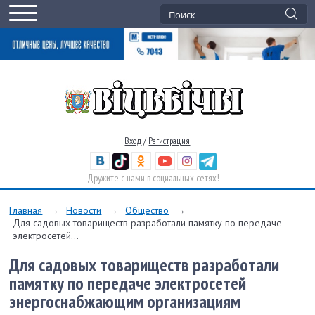
Вход
/
Регистрация
Дружите с нами в социальных сетях!
Главная
→
Новости
→
Общество
→
Для садовых товариществ разработали памятку по передаче
электросетей...
Для садовых товариществ разработали
памятку по передаче электросетей
энергоснабжающим организациям