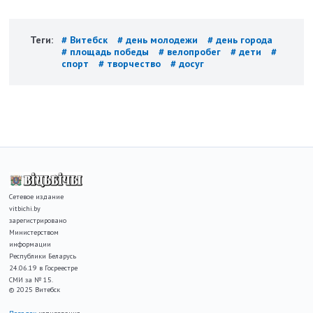
Теги:
# Витебск
# день молодежи
# день города
# площадь победы
# велопробег
# дети
#
спорт
# творчество
# досуг
Сетевое издание
vitbichi.by
зарегистрировано
Министерством
информации
Республики Беларусь
24.06.19 в Госреестре
СМИ за № 15.
© 2025 Витебск