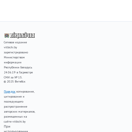
Сетевое издание
vitbichi.by
зарегистрировано
Министерством
информации
Республики Беларусь
24.06.19 в Госреестре
СМИ за № 15.
© 2025 Витебск
Порядок
копирования,
цитирования и
последующего
распространение
авторских материалов,
размещенных на
сайте vitbichi.by
При
использовании