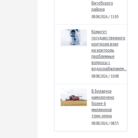
Витебского
района
08.08.2026 / 11:05
Комитет
государственного
контроля взял
на контроль
проблемные
вопросы с
водоснабжением...
08.08.2026 / 10:08
В Беларуси
намолочено
более 6
миллионов
тонн зерна
08.08.2026 / 08:35