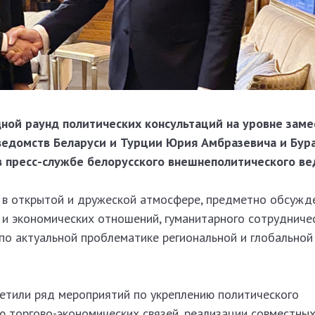
ной раунд политических консультаций на уровне зам
ведомств Беларуси и Турции Юрия Амбразевича и Бура
 пресс-службе белорусского внешнеполитического ве
 в открытой и дружеской атмосфере, предметно обсужд
и экономических отношений, гуманитарного сотрудничес
по актуальной проблематике региональной и глобальной
етили ряд мероприятий по укреплению политического
 торгово-экономических связей, реализации совместных