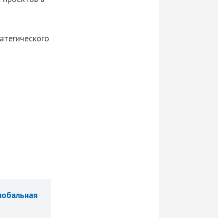
атегического
лобальная