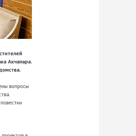
естителей
ка Акчапара.
домства.
ены вопросы
тва.
 повестки
 проектов в