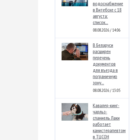
водоснабжение
в Витебске с 18
августа:
список...
08.08.2026 / 14:06
В Беларуси
расширен
перечень
документов
для въезда в
пограничную
зону...
08.08.2026 / 13:05
Кавалер-кинг-
чарльз-
спаниель Лаки
работает
канистерапевтом
в ТЦСОН