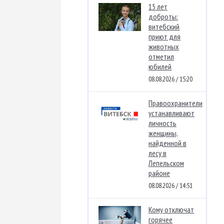
15 лет
доброты:
витебский
приют для
животных
отметил
юбилей
08.08.2026 / 15:20
Правоохранители
устанавливают
личность
женщины,
найденной в
лесу в
Лепельском
районе
08.08.2026 / 14:51
Кому отключат
горячее