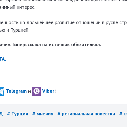
аимный интерес.
енность на дальнейшее развитие отношений в русле стр
ью и Турцией.
чи». Гиперссылка на источник обязательна.
ТА.
Telegram
и
Viber
!
ИД
# Турция
# мнения
# региональная повестка
# г