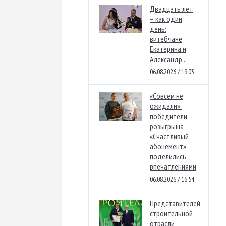
Двадцать лет
– как один
день:
витебчане
Екатерина и
Александр...
06.08.2026 / 19:03
«Совсем не
ожидали»:
победители
розыгрыша
«Счастливый
абонемент»
поделились
впечатлениями
06.08.2026 / 16:54
Представителей
строительной
отрасли