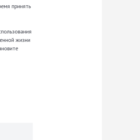
ремя принять
спользования
венной жизни
ановите