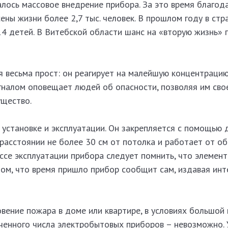
алось массовое внедрение прибора. За это время благод
ны жизни более 2,7 тыс. человек. В прошлом году в стр
14 детей. В Витебской области шанс на «вторую жизнь» 
 весьма прост: он реагирует на малейшую концентраци
гналом оповещает людей об опасности, позволяя им св
ущество.
установке и эксплуатации. Он закрепляется с помощью 
а расстоянии не более 30 см от потолка и работает от о
ссе эксплуатации прибора следует помнить, что элемент
том, что время пришло прибор сообщит сам, издавая ин
вение пожара в доме или квартире, в условиях большой
иченного числа электробытовых приборов – невозможно. 