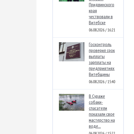
Придвинского
края
чествовали в
Витебске
06.08.2026 / 16:21
Госконтроль
проверил срок
выплаты
зарплаты на
предприятиях
Витебщины
06.08.2026 / 15:40
В Сураже
собаки-
спасатели
показали свое
мастерство на
воде...
06.08.2026 / 15:22