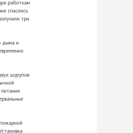
аря работкам
ане спаслись
получили три
ю дыма и
оевременно
двух шурупов
бычной
 питания
тервальные
 пожарной
Установка