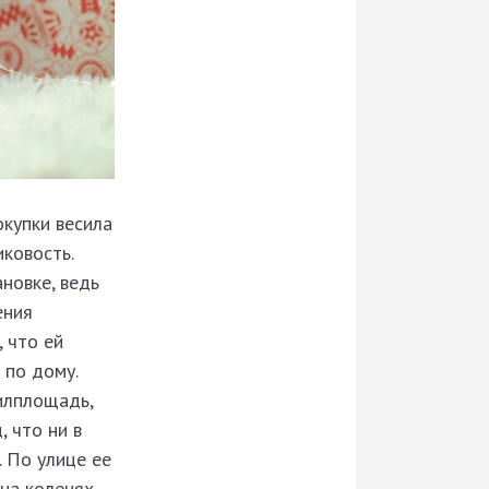
окупки весила
иковость.
новке, ведь
ения
, что ей
 по дому.
илплощадь,
 что ни в
. По улице ее
на коленях,