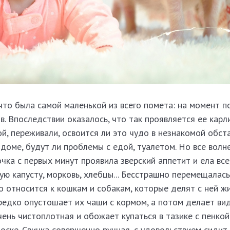
 что была самой маленькой из всего помета: на момент п
в. Впоследствии оказалось, что так проявляется ее карл
й, переживали, освоится ли это чудо в незнакомой обста
доме, будут ли проблемы с едой, туалетом. Но все волн
чка с первых минут проявила зверский аппетит и ела все
ую капусту, морковь, хлебцы... Бесстрашно перемещалась
о относится к кошкам и собакам, которые делят с ней ж
редко опустошает их чаши с кормом, а потом делает вид,
чень чистоплотная и обожает купаться в тазике с пенкой
оске. Свинка совершенно ручная, с удовольствием сидит 