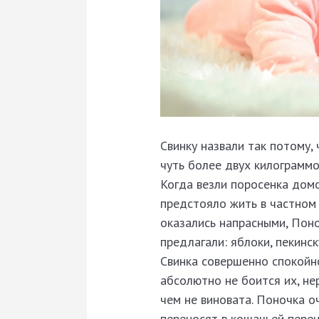
Свинку назвали так потому,
чуть более двух килограммо
Когда везли поросенка домо
предстояло жить в частном 
оказались напрасными, Поно
предлагали: яблоки, пекинск
Свинка совершенно спокойн
абсолютно не боится их, не
чем не виновата. Поночка о
переносят в кошачьей перен