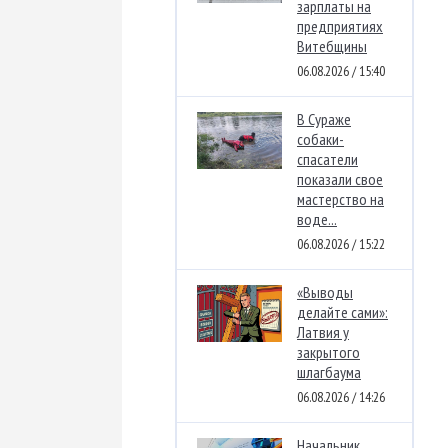
зарплаты на
предприятиях
Витебщины
06.08.2026 / 15:40
В Сураже
собаки-
спасатели
показали свое
мастерство на
воде...
06.08.2026 / 15:22
«Выводы
делайте сами»:
Латвия у
закрытого
шлагбаума
06.08.2026 / 14:26
Начальник