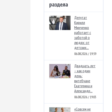
раздела
Депутат
Кирилл
Минченко
работает с
заботой о
людях: от
детских...
06.08.2026 / 19:59
Двадцать лет
– как один
день:
витебчане
Екатерина и
Александр...
06.08.2026 / 19:03
«Совсем не