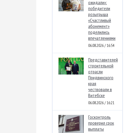
ожидали»:
победители
розыгрыша
«Счастливый
абонемент»
поделились
впечатлениями
06.08.2026 / 16:54
Представителей
строительной
отрасли
Придвинского
края
чествовали в
Витебске
06.08.2026 / 16:21
Госконтроль
проверил срок
выплаты