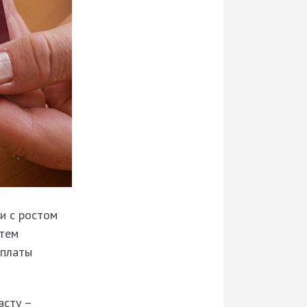
и с ростом
утем
 платы
асту –