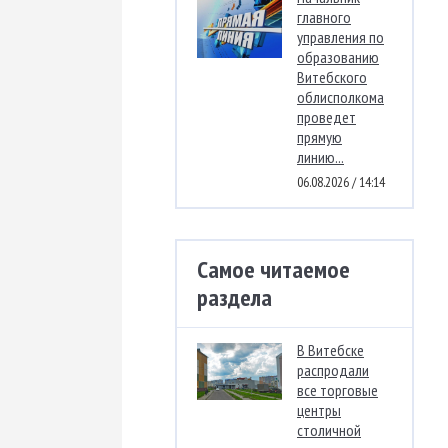
главного
управления по
образованию
Витебского
облисполкома
проведет
прямую
линию...
06.08.2026 / 14:14
Самое читаемое
раздела
В Витебске
распродали
все торговые
центры
столичной