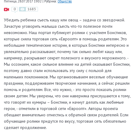
Пятница, 28.07.2017 19:02
|
Рубрика:
Общество
0
1683
Убедить ребенка съесть кашу или овощ – задача со звездочкой.
Зачастую уговорить малыша съесть что-то полезное почти
невозможно. Наш портал публикует ролики с участием Бонстиков,
которые сняла торговая сеть «Евроопт» в помощь родителям. Это
небольшие тематические истории, в которых Бонстики интересно и
увлекательно рассказывают, почему так сильно любят кашу или,
например, раскрывают секрет полезного и вкусного мороженого. -
Мы осознаем, какое сильное влияние на детей оказывают Бонстики,
поэтому давно стали использовать эту силу с пользой для
маленьких поклонников. Мы организовываем веселые обучающие
праздники, поддерживаем творческие начинания, а сейчас решили
помочь и родителям. Все, что нужно, - это просто показать ролики
своим детям. Мы уверены, что они наверняка прислушаются к тому,
что говорят их кумиры – Бонстики, и начнут делать как любимые
герои, - отметили в торговой сети «Евроопт». Авторы проекта
обещают внимательно отнестись к обратной связи родителей. Если
обучающие ролики придутся по вкусу, торговая сеть обязательно
сделает продолжение.