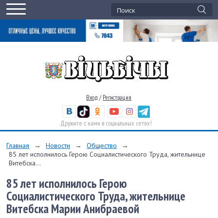
Вход
/
Регистрация
Дружите с нами в социальных сетях!
Главная
→
Новости
→
Общество
→
85 лет исполнилось Герою Социалистического Труда, жительнице
Витебска...
85 лет исполнилось Герою
Социалистического Труда, жительнице
Витебска Марии Анибраевой