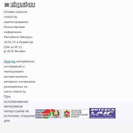
Сетевое издание
vitbichi.by
зарегистрировано
Министерством
информации
Республики Беларусь
24.06.19 в Госреестре
СМИ за № 15.
© 2025 Витебск
Порядок
копирования,
цитирования и
последующего
распространение
авторских материалов,
размещенных на
сайте vitbichi.by
При
использовании
материалов
гиперссылка на
источник, открытая
для
индексирования,
ОБЯЗАТЕЛЬНА!