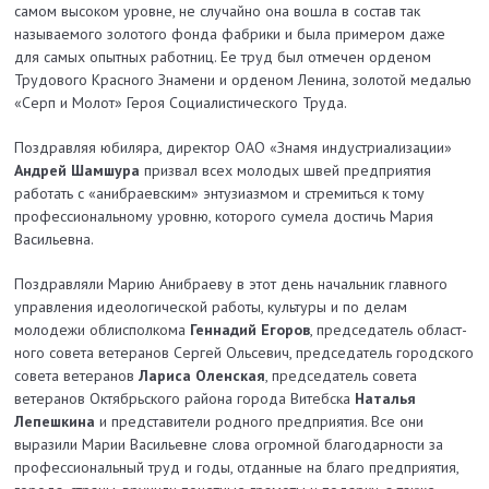
самом высоком уровне, не случайно она вошла в состав так
называемого золотого фонда фабрики и была примером даже
для самых опытных работниц. Ее труд был отмечен орденом
Трудового Красного Знамени и орденом Ленина, золотой медалью
«Серп и Молот» Героя Социалистического Труда.
Поздравляя юбиляра, директор ОАО «Знамя индустриализации»
Андрей Шамшура
призвал всех молодых швей предприятия
работать с «анибраев­ским» энтузиазмом и стремиться к тому
профессиональному уровню, которого сумела достичь Мария
Васильевна.
Поздравляли Марию Анибраеву в этот день начальник главного
управления идеологической работы, культуры и по делам
молодежи облисполкома
Геннадий Егоров
, председатель област­
ного совета ветеранов Сергей Ольсевич, председатель городского
совета ветеранов
Лариса Оленская
, председатель совета
ветеранов Октябрьского района города Витебска
Наталья
Лепешкина
и представители родного предприятия. Все они
выразили Марии Васильевне слова огромной благодарности за
профессиональный труд и годы, отданные на благо предприятия,