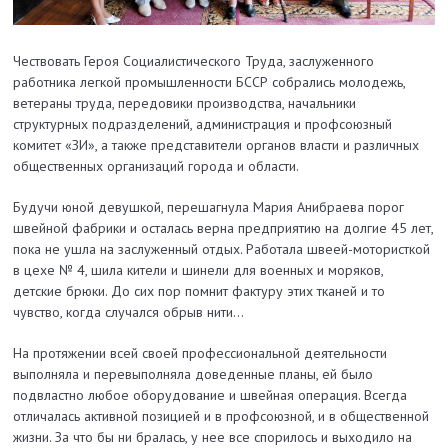
Чествовать Героя Социалистического Труда, заслуженного
работника легкой промышленности БССР собрались молодежь,
ветераны труда, передовики производства, начальники
структурных подразделений, администрация и профсоюзный
комитет «ЗИ», а также представители органов власти и различных
общественных организаций города и области.
Будучи юной девушкой, перешагнула Мария Анибраева порог
швейной фабрики и оста­лась верна предприятию на долгие 45 лет,
пока не ушла на заслуженный отдых. Работала швеей-мотористкой
в цехе № 4, шила кители и шинели для военных и моряков,
детские брюки. До сих пор помнит фактуру этих тканей и то
чувство, когда случался обрыв нити…
На протяжении всей своей профессиональной деятельности
выполняла и перевыполняла доведенные планы, ей было
подвластно любое оборудование и швейная операция. Всегда
отличалась активной позицией и в профсоюзной, и в общественной
жизни. За что бы ни бралась, у нее все спорилось и выходило на