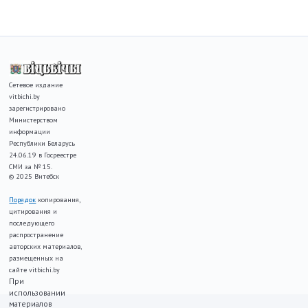
Сетевое издание
vitbichi.by
зарегистрировано
Министерством
информации
Республики Беларусь
24.06.19 в Госреестре
СМИ за № 15.
© 2025 Витебск
Порядок
копирования,
цитирования и
последующего
распространение
авторских материалов,
размещенных на
сайте vitbichi.by
При
использовании
материалов