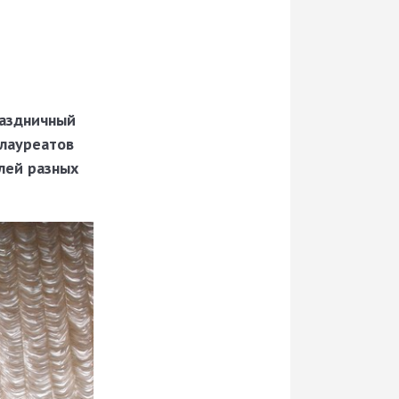
раздничный
 лауреатов
лей разных