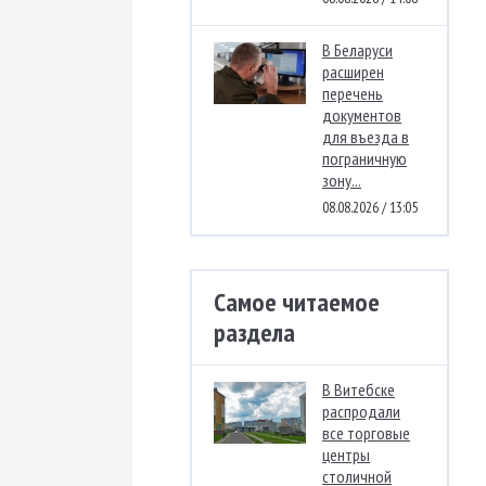
В Беларуси
расширен
перечень
документов
для въезда в
пограничную
зону...
08.08.2026 / 13:05
Самое читаемое
раздела
В Витебске
распродали
все торговые
центры
столичной