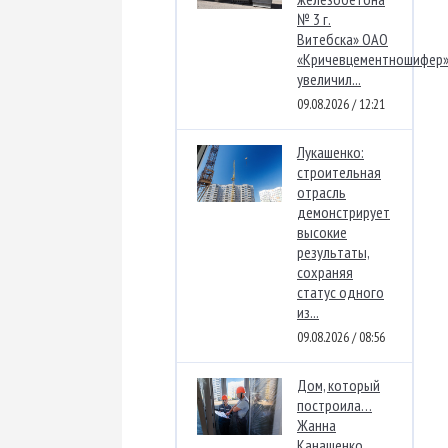
№ 3 г.
Витебска» ОАО
«Кричевцементношифер
увеличил...
09.08.2026 / 12:21
Лукашенко:
строительная
отрасль
демонстрирует
высокие
результаты,
сохраняя
статус одного
из...
09.08.2026 / 08:56
Дом, который
построила…
Жанна
Канашенко.