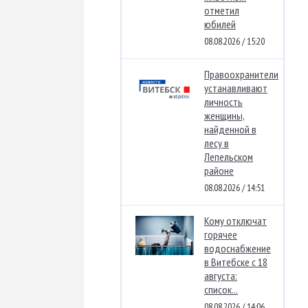
отметил
юбилей
08.08.2026 / 15:20
Правоохранители
устанавливают
личность
женщины,
найденной в
лесу в
Лепельском
районе
08.08.2026 / 14:51
Кому отключат
горячее
водоснабжение
в Витебске с 18
августа:
список...
08.08.2026 / 14:06