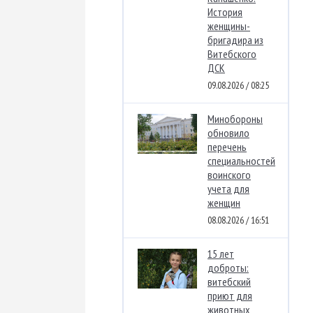
История
женщины-
бригадира из
Витебского
ДСК
09.08.2026 / 08:25
Минобороны
обновило
перечень
специальностей
воинского
учета для
женщин
08.08.2026 / 16:51
15 лет
доброты:
витебский
приют для
животных