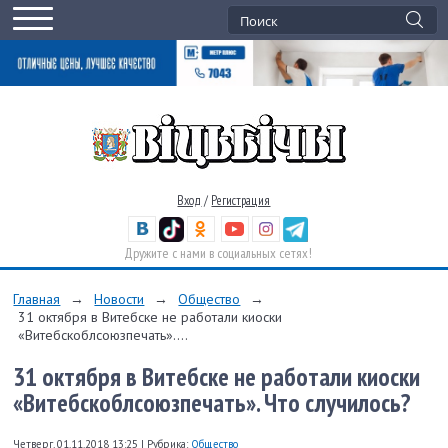
Вход
/
Регистрация
Дружите с нами в социальных сетях!
Главная
→
Новости
→
Общество
→
31 октября в Витебске не работали киоски
«Витебскоблсоюзпечать»....
31 октября в Витебске не работали киоски
«Витебскоблсоюзпечать». Что случилось?
Четверг, 01.11.2018 13:25
|
Рубрика:
Общество