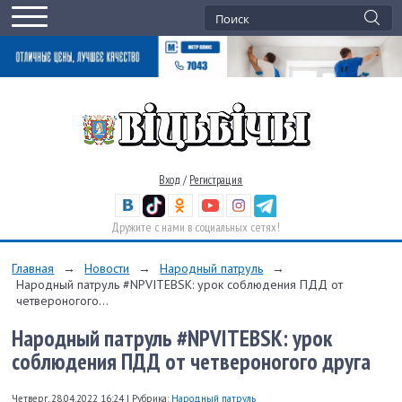
Вход
/
Регистрация
Дружите с нами в социальных сетях!
Главная
→
Новости
→
Народный патруль
→
Народный патруль #NPVITEBSK: урок соблюдения ПДД от
четвероногого...
Народный патруль #NPVITEBSK: урок
соблюдения ПДД от четвероногого друга
Четверг, 28.04.2022 16:24
|
Рубрика:
Народный патруль