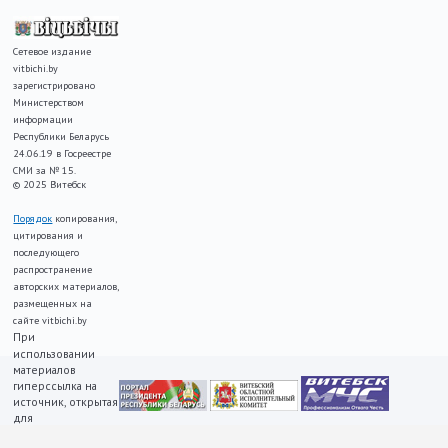
Сетевое издание
vitbichi.by
зарегистрировано
Министерством
информации
Республики Беларусь
24.06.19 в Госреестре
СМИ за № 15.
© 2025 Витебск
Порядок
копирования,
цитирования и
последующего
распространение
авторских материалов,
размещенных на
сайте vitbichi.by
При
использовании
материалов
гиперссылка на
источник, открытая
для
индексирования,