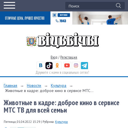
Вход
/
Регистрация
Дружите с нами в социальных сетях!
Главная
→
Новости
→
Культура
→
Животные в кадре: доброе кино в сервисе МТС...
Животные в кадре: доброе кино в сервисе
МТС ТВ для всей семьи
Пятница, 01.04.2022 15:29
|
Рубрика:
Культура