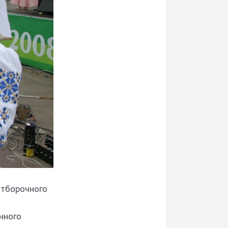
отборочного
нного