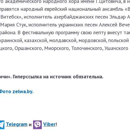
о академического народного хора имени Г.Цитовича, в 
тправятся народный еврейский национальный ансамбль «
«Витебск», исполнитель азербайджанских песен Эльдар 
Мария Стук, исполнитель украинских песен Алексей Вече
района. В фестивальную программу свою лепту внесут та
краинской, казахской, молдавской, мордовской, польской
цкого, Оршанского, Миорского, Толочинского, Ушачского 
чи». Гиперссылка на источник обязательна.
ото zelwa.by.
Telegram
и
Viber
!