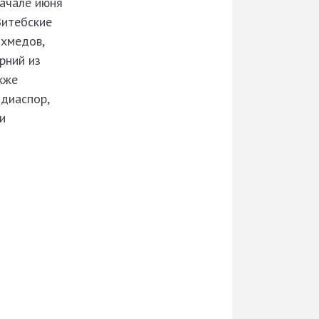
начале июня
Витебские
Ахмедов,
рний из
кже
 диаспор,
и