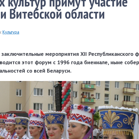
 культур примут участие
и Витебской области
:
Культура
т заключительные мероприятия XII Республиканского 
водится этот форум с 1996 года биеннале, ныне собе
льностей со всей Беларуси.