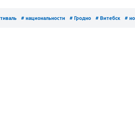
стиваль
# национальности
# Гродно
# Витебск
# н