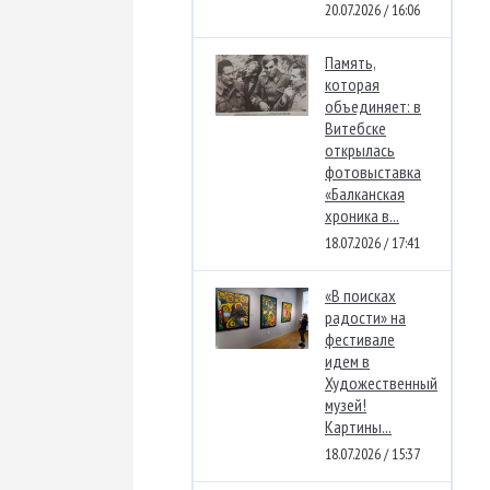
20.07.2026 / 16:06
Память,
которая
объединяет: в
Витебске
открылась
фотовыставка
«Балканская
хроника в...
18.07.2026 / 17:41
«В поисках
радости» на
фестивале
идем в
Художественный
музей!
Картины...
18.07.2026 / 15:37