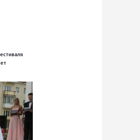
фестиваля
рет