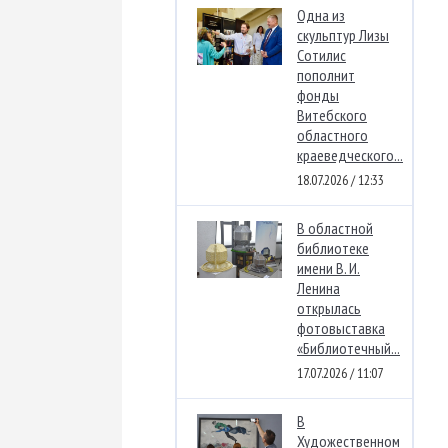
Одна из
скульптур Лизы
Сотилис
пополнит
фонды
Витебского
областного
краеведческого...
18.07.2026 / 12:33
В областной
библиотеке
имени В. И.
Ленина
открылась
фотовыставка
«Библиотечный...
17.07.2026 / 11:07
В
Художественном