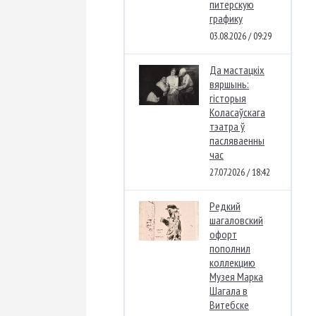
питерскую
графику
03.08.2026 / 09:29
Да мастацкіх
вяршынь:
гісторыя
Коласаўскага
тэатра ў
пасляваенны
час
27.07.2026 / 18:42
Редкий
шагаловский
офорт
пополнил
коллекцию
Музея Марка
Шагала в
Витебске