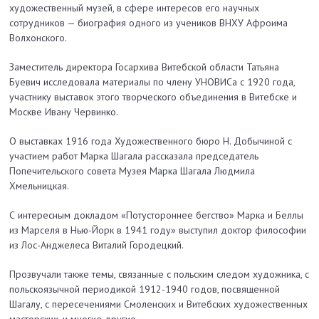
художественный музей, в сфере интересов его научных
сотрудников — биография одного из учеников ВНХУ Афроима
Волхонского.
Заместитель директора Госархива Витебской области Татьяна
Буевич исследовала материалы по члену УНОВИСа с 1920 года,
участнику выставок этого творческого объединения в Витебске и
Москве Ивану Червинко.
О выставках 1916 года Художественного бюро Н. Добычиной с
участием работ Марка Шагала рассказала председатель
Попечительского совета Музея Марка Шагала Людмила
Хмельницкая.
С интересным докладом «Потустороннее бегство» Марка и Беллы
из Марселя в Нью-Йорк в 1941 году» выступил доктор философии
из Лос-Анджелеса Виталий Городецкий.
Прозвучали также темы, связанные с польским следом художника, с
польскоязычной периодикой 1912-1940 годов, посвященной
Шагалу, с пересечениями Смоленских и Витебских художественных
мастерских, и многие другие.