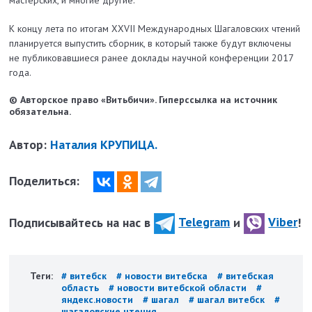
К концу лета по итогам XXVII Международных Шагаловских чтений
планируется выпустить сборник, в который также будут включены
не публиковавшиеся ранее доклады научной конференции 2017
года.
© Авторское право «Витьбичи». Гиперссылка на источник
обязательна.
Автор:
Наталия КРУПИЦА.
Поделиться:
Подписывайтесь на нас в
Telegram
и
Viber
!
Теги:
# витебск
# новости витебска
# витебская
область
# новости витебской области
#
яндекс.новости
# шагал
# шагал витебск
#
шагаловские чтения