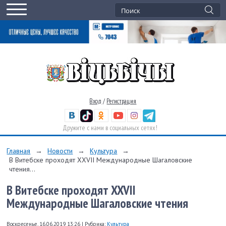
Вход
/
Регистрация
Дружите с нами в социальных сетях!
Главная
→
Новости
→
Культура
→
В Витебске проходят XXVII Международные Шагаловские
чтения...
В Витебске проходят XXVII
Международные Шагаловские чтения
Воскресенье, 16.06.2019 13:26
|
Рубрика:
Культура