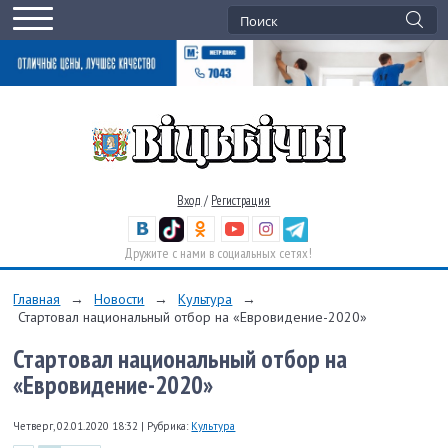
Вход
/
Регистрация
Дружите с нами в социальных сетях!
Главная
→
Новости
→
Культура
→
Стартовал национальный отбор на «Евровидение-2020»
Стартовал национальный отбор на
«Евровидение-2020»
Четверг, 02.01.2020 18:32
|
Рубрика:
Культура