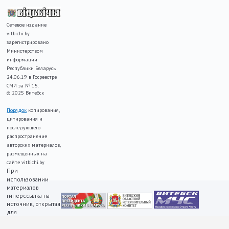
Сетевое издание
vitbichi.by
зарегистрировано
Министерством
информации
Республики Беларусь
24.06.19 в Госреестре
СМИ за № 15.
© 2025 Витебск
Порядок
копирования,
цитирования и
последующего
распространение
авторских материалов,
размещенных на
сайте vitbichi.by
При
использовании
материалов
гиперссылка на
источник, открытая
для
индексирования,
ОБЯЗАТЕЛЬНА!