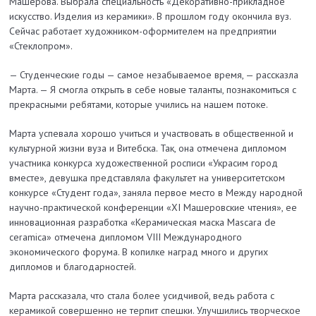
Машерова. Выбрала специальность «Декоративно-прикладное
искусство. Изделия из керамики». В прошлом году окончила вуз.
Сейчас работает художником-оформителем на предприятии
«Стеклопром».
— Студенческие годы — самое незабываемое время, — рассказла
Марта. — Я смогла открыть в себе новые таланты, познакомиться с
прекрасными ребятами, которые учились на нашем потоке.
Марта успевала хорошо учиться и участвовать в общественной и
культурной жизни вуза и Витебска. Так, она отмечена дипломом
участника конкурса художественной росписи «Украсим город
вместе», девушка представляла факультет на университетском
конкурсе «Студент года», заняла первое место в Между народной
научно-практической конференции «XI Машеровские чтения», ее
инновационная разработка «Керамическая маска Mascara de
ceramica» отмечена дипломом VIII Международного
экономического форума. В копилке наград много и других
дипломов и благодарностей.
Марта рассказала, что стала более усидчивой, ведь работа с
керамикой совершенно не терпит спешки. Улучшились творческое