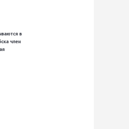
ываются в
бска член
ая