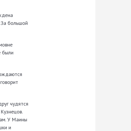
ждена
«За большой
имовне
е были
рождаются
 говорит
друг чудятся
 Кузнецов.
ам. У Маины
шки и