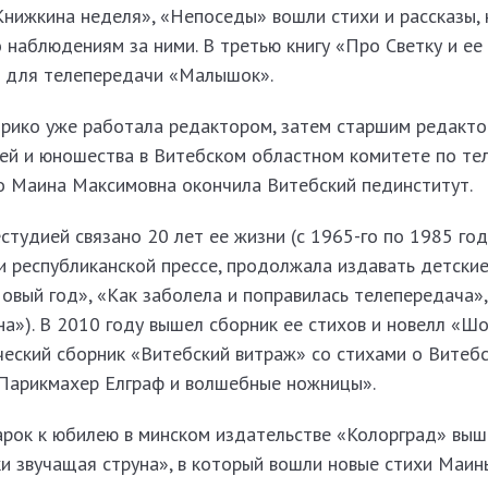
Книжкина неделя», «Непоседы» вошли стихи и рассказы,
 наблюдениям за ними. В третью книгу «Про Светку и ее
е для телепередачи «Малышок».
рико уже работала редактором, затем старшим редакто
ей и юношества в Витеб­ском областном комитете по те
 Маина Максимовна окончила Витебский пединститут.
студией связано 20 лет ее жизни (с 1965-го по 1985 год
и республиканской прессе, продолжала издавать детские
овый год», «Как заболела и поправилась телепередача»,
на»). В 2010 году вышел сборник ее стихов и новелл «Ш
ческий сборник «Витебский витраж» со стихами о Витебс
 «Парикмахер Елграф и волшебные ножницы».
дарок к юбилею в минском издательстве «Колорград» выш
и звучащая струна», в который вошли новые стихи Маин