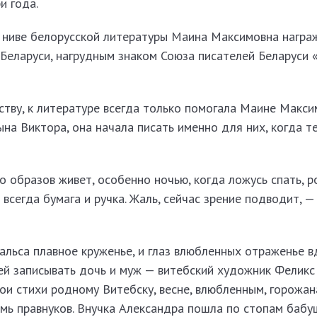
и года.
 ниве белорусской литературы Маина Максимовна награ
Беларуси, нагрудным знаком Союза писателей Беларуси 
ст­ву, к литературе всегда только помогала Маине Макс
ына Виктора, она начала писать именно для них, когда т
о образов живет, особенно ночью, когда ложусь спать, 
 всегда бумага и ручка. Жаль, сейчас зрение подводит, —
вальса плавное круженье, и глаз влюбленных отраженье в
 ей записывать дочь и муж — витебский художник Феликс
ои стихи родному Витебску, весне, влюбленным, горожан
мь правнуков. Внучка Александра пошла по стопам бабу