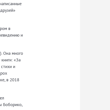
 написанные
 друзей»
ром в
левидению и
). Она много
 книги: «За
 стихи и
орох
ке, в 2018
ел
ы Боборико,