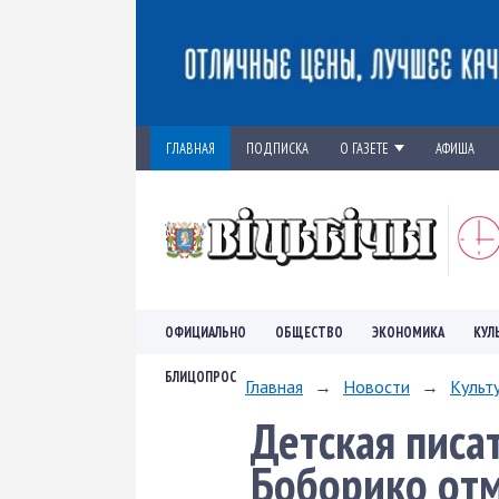
ГЛАВНАЯ
ПОДПИСКА
О ГАЗЕТЕ
АФИША
ОФИЦИАЛЬНО
ОБЩЕСТВО
ЭКОНОМИКА
КУЛ
БЛИЦОПРОС
Главная
→
Новости
→
Культ
Дет­ская пис
Боборико отм