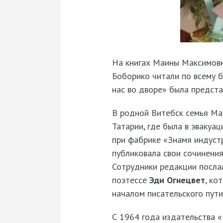
На книгах Маины Максимовны
Боборико читали по всему б
нас во дворе» была предст
В родной Витебск семья Ма
Татарии, где была в эвакуа
при фабрике «Знамя индустр
публиковала свои сочинения
Сотрудники редакции послал
поэтессе
Эди Огнецвет
, ко
началом писательского пут
С 1964 года издательства «