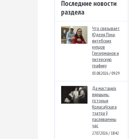
Последние новости
раздела
Что связывает
Юделя Пэна,
витебских
купцов
Глезерманов и
питерскую
графику
03.08.2026 / 09:29
Да мастацкіх
вяршынь:
гісторыя
Коласаўскага
тэатра ў
пасляваенны
час
27.07.2026 / 18:42