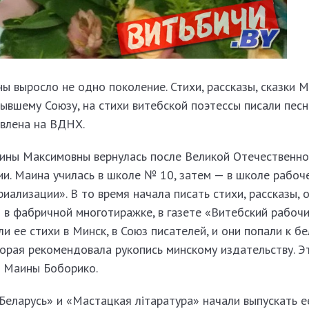
 выросло не одно поколение. Стихи, рассказы, сказки 
ывшему Союзу, на стихи витебской поэтессы писали песни
авлена на ВДНХ.
ины Максимовны вернулась после Великой Отечественно
ции. Маина училась в школе № 10, затем — в школе рабо
иализации». В то время начала писать стихи, рассказы, о
 в фабричной многотиражке, в газете «Витебский рабочи
и ее стихи в Минск, в Союз писателей, и они попали к б
торая рекомендовала рукопись минскому издательству. Э
и Маины Боборико.
Беларусь» и «Мастацкая лiтаратура» начали выпускать е