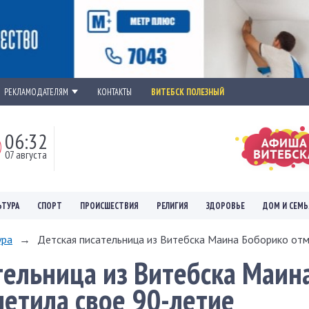
РЕКЛАМОДАТЕЛЯМ
КОНТАКТЫ
ВИТЕБСК ПОЛЕЗНЫЙ
06:32
07 августа
ЬТУРА
СПОРТ
ПРОИСШЕСТВИЯ
РЕЛИГИЯ
ЗДОРОВЬЕ
ДОМ И СЕМЬ
ура
→
Дет­ская писательница из Витебска Маина Боборико отме
ательница из Витебска Маин
етила свое 90-летие