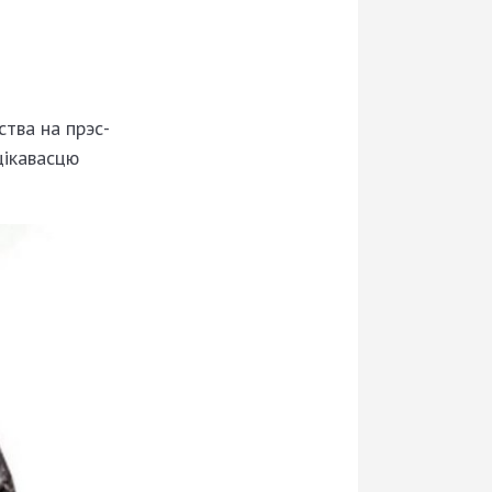
тва на прэс­-
цікавасцю