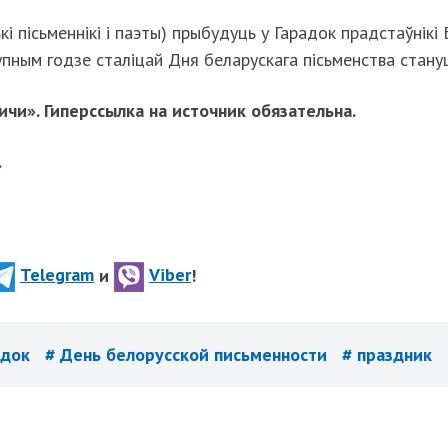
кі пісьменнікі і паэты) прыбудуць у Гарадок прадстаўнікі
тупным годзе сталіцай Дня беларускага пісьменства стану
чи». Гиперссылка на источник обязательна.
.
Telegram
и
Viber
!
одок
# День белорусской письменности
# праздник