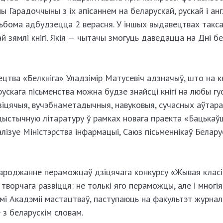
ы Гарадоччыны з іх апісаннем на беларускай, рускай і анг
ьбома адбудзецца 2 верасня. У іншых выдавецтвах такс
 зямлі кнігі. Якія — чытачы змогуць даведацца на Дні б
цтва «Белкніга» Уладзімір Матусевіч адзначыў, што на к
ускага пісьменства можна будзе знайсці кнігі на любы гус
зіцячыя, вучэбна­метадычныя, навуковыя, сучасных аўтараў
іцыстычную літаратуру ў рамках новага праекта «Бацькаў
лізуе Міністэрства інфармацыі, Саюз пісьменнікаў Беларус
ароджанне пераможцаў дзіцячага конкурсу «Жывая класік
творчага развіцця: не толькі яго пераможцы, але і многія
 Акадэміі мастацтваў, паступаюць на факультэт журналіс
 з беларускім словам.