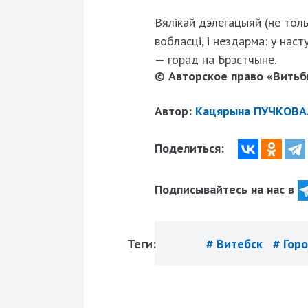
Вялікай дэлегацыяй (не толь
вобласці, і нездарма: у нас
— горад на Брэстчыне.
© Авторское право «Витьби
Автор:
Кацярына ПУЧКОВА
Поделиться:
Подписывайтесь на нас в
Теги:
# Витебск
# Гор