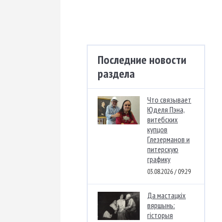
Последние новости
раздела
Что связывает
Юделя Пэна,
витебских
купцов
Глезерманов и
питерскую
графику
03.08.2026 / 09:29
Да мастацкіх
вяршынь:
гісторыя