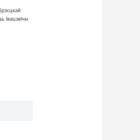
 Брэсцкай
ць Івацэвічы