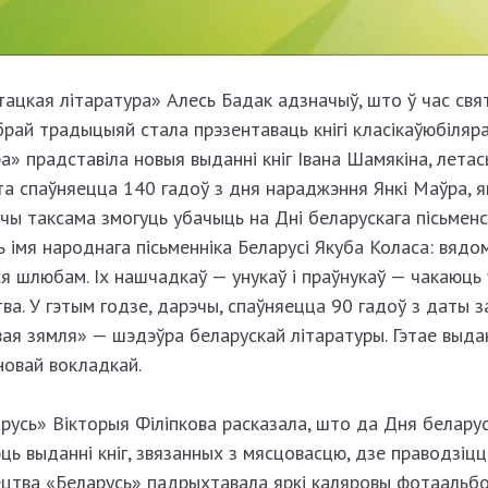
ацкая літаратура» Алесь Бадак адзначыў, што ў час свя
рай традыцыяй стала прэзентаваць кнігі класікаў­юбіляраў
» прадставіла новыя выданні кніг Івана Шамякіна, летас
ета спаўняецца 140 гадоў з дня нараджэння Янкі Маўра, 
ачы таксама змогуць убачыць
на Дні беларускага пісьменс
 імя народнага пісьменніка Беларусі Якуба Коласа: вядо
я шлюбам. Іх нашчадкаў — унукаў і праўнукаў — чакаюць 
ва. У гэтым годзе, дарэчы, спаўняецца 90 гадоў з даты 
я зямля» — шэдэўра беларускай літаратуры. Гэтае выда
новай вокладкай.
усь» Вікторыя Філіпкова расказала, што да Дня белару
ць выданні кніг, звязанных з мясцовасцю, дзе праводзіцц
ецтва «Беларусь» падрыхтавала яркі каляровы фотаальбо