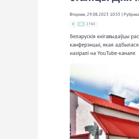
Вторник, 29.08.2023 10:53
|
Рубрика
0
2740
Беларускія кнігавыдаўцы рас
канферэнцыі, якая адбылася
назіралі на YouTube­-канале.