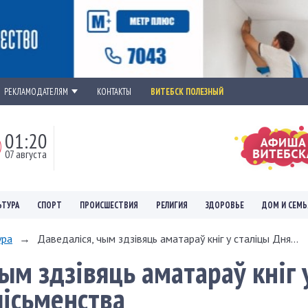
РЕКЛАМОДАТЕЛЯМ
КОНТАКТЫ
ВИТЕБСК ПОЛЕЗНЫЙ
01:20
07 августа
ЬТУРА
СПОРТ
ПРОИСШЕСТВИЯ
РЕЛИГИЯ
ЗДОРОВЬЕ
ДОМ И СЕМЬ
ура
→
Даведаліся, чым здзівяць аматараў кніг у сталіцы Дня...
ым здзівяць аматараў кніг 
пісьменства