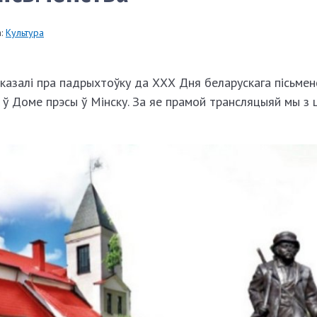
:
Культура
казалі пра падрыхтоўку да ХХХ Дня беларускага пісьменс
 ў Доме прэсы ў Мінску. За яе прамой трансляцыяй мы з 