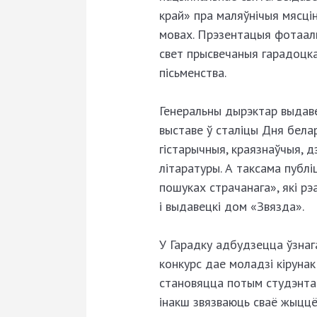
край» пра маляўнічыя мясцін
мовах. Прэзентацыя фотаал
свет прысвечаныя гарадоцкай
пісьменства.
Генеральны дырэктар выдаве
выставе ў сталіцы Дня белар
гістарычныя, краязнаўчыя, д
літаратуры. А таксама публ
пошуках страчанага», які рэа
і выдавецкі дом «Звязда».
У Гарадку адбудзецца ўзнаг
конкурс дае моладзі кірунак 
становяцца потым студэнтамі
інакш звязваюць сваё жыццё