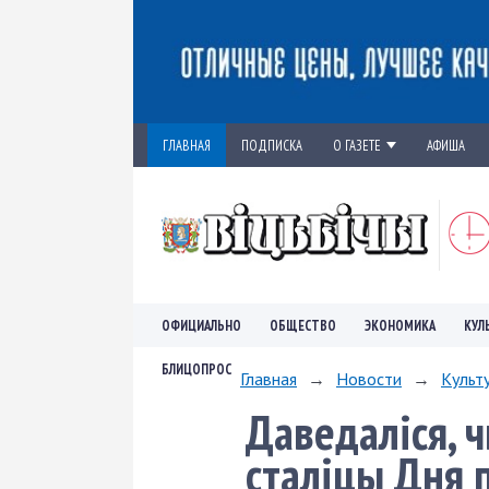
ГЛАВНАЯ
ПОДПИСКА
О ГАЗЕТЕ
АФИША
ОФИЦИАЛЬНО
ОБЩЕСТВО
ЭКОНОМИКА
КУЛ
БЛИЦОПРОС
Главная
→
Новости
→
Культ
Даведаліся, ч
сталіцы Дня 