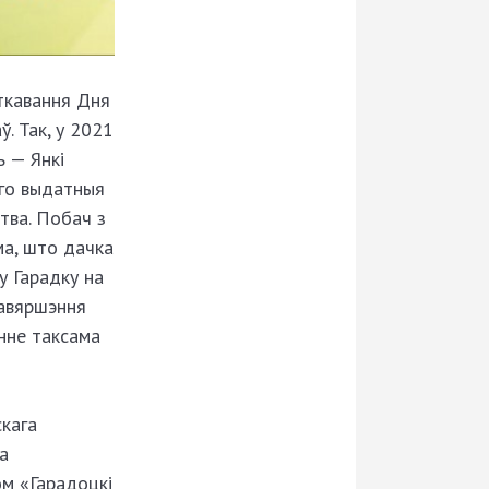
ткавання Дня
. Так, у 2021
ь — Янкі
яго выдатныя
тва. Побач з
ма, што дачка
у Гарадку на
завяршэння
нне таксама
скага
а
м «Гарадоцкі