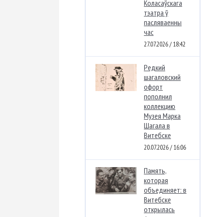
Коласаўскага
тэатра ў
пасляваенны
час
27.07.2026 / 18:42
Редкий
шагаловский
офорт
пополнил
коллекцию
Музея Марка
Шагала в
Витебске
20.07.2026 / 16:06
Память,
которая
объединяет: в
Витебске
открылась