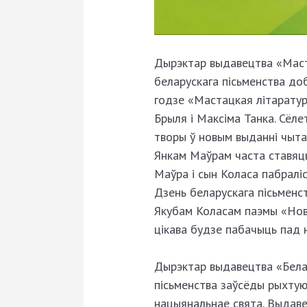
Дырэктар выдавецтва «Маст
беларускага пісьменства доб
годзе «Мастацкая літаратура
Брыля і Максіма Танка. Сёл
творы ў новым выданні чыт
Янкам Маўрам часта ставяць
Маўра і сын Коласа пабраліс
Дзень беларускага пісьменст
Якубам Коласам паэмы «Нова
цікава будзе пабачыць пад 
Дырэктар выдавецтва «Белар
пісьменства заўсёды рыхтую
нацыянальнае свята. Выдав