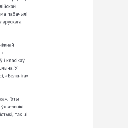
лійскай
ама пабачылі
еларускага
ніжнай
т:
 і класікаў
шчына. У
і, «Белкніга»
а». Гэты
 ўдзельнікі
тыкі, так ці