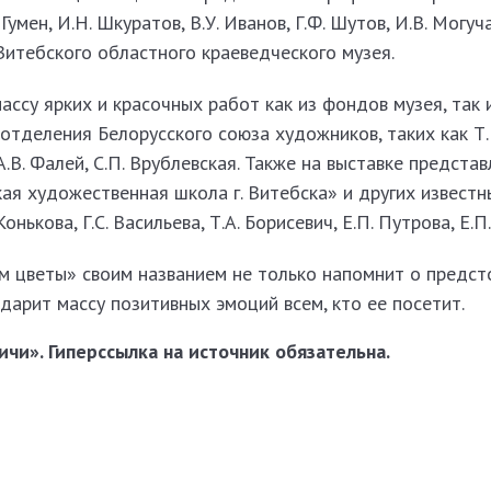
Гумен, И.Н. Шкуратов, В.У. Иванов, Г.Ф. Шутов, И.В. Могуча
итебского областного краеведческого музея.
ассу ярких и красочных работ как из фондов музея, так 
отделения Белорусского союза художников, таких как Т.
А.В. Фалей, С.П. Врублевская. Также на выставке предста
я художественная школа г. Витебска» и других известн
Конькова, Г.С. Васильева, Т.А. Борисевич, Е.П. Путрова, Е.П
 цветы» своим названием не только напомнит о предс
одарит массу позитивных эмоций всем, кто ее посетит.
чи». Гиперссылка на источник обязательна.