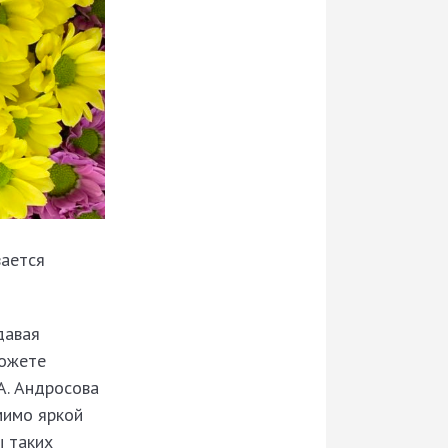
вается
давая
можете
А. Андросова
мимо яркой
ы таких