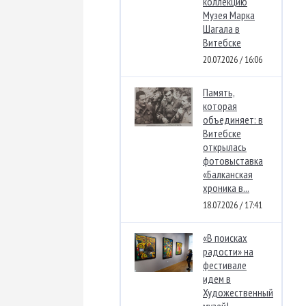
коллекцию
Музея Марка
Шагала в
Витебске
20.07.2026 / 16:06
Память,
которая
объединяет: в
Витебске
открылась
фотовыставка
«Балканская
хроника в...
18.07.2026 / 17:41
«В поисках
радости» на
фестивале
идем в
Художественный