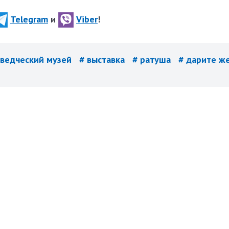
Telegram
и
Viber
!
еведческий музей
# выставка
# ратуша
# дарите ж