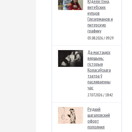
Юделя Пэна,
витебских
купцов
Глезерманов и
питерскую
графику
03.08.2026 / 09:29
Да мастацкіх
вяршынь:
гісторыя
Коласаўскага
тэатра ў
пасляваенны
час
27.07.2026 / 18:42
Редкий
шагаловский
офорт
пополнил