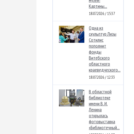
музей!
Картины...
18.07.2026 / 15:37
Одна из
скульптур Лизы
Сотилис
пополнит
фонды
Витебского
областного
краеведческого...
18.07.2026 / 12:33
В областной
библиотеке
имени В. И.
Ленина
открылась
фотовыставка
«Библиотечный...