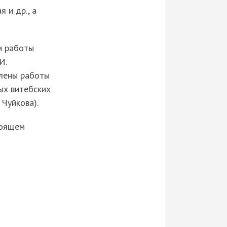
я и др., а
и работы
И.
влены работы
ых витебских
. Чуйкова).
тоящем