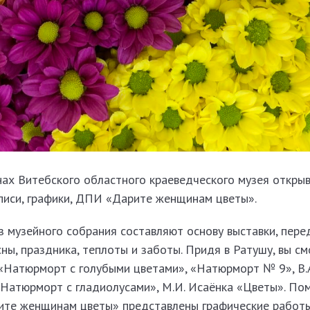
нах Витебского областного краеведческого музея откры
писи, графики, ДПИ «Дарите женщинам цветы».
 музейного собрания составляют основу выставки, пере
ы, праздника, теплоты и заботы. Придя в Ратушу, вы с
 «Натюрморт с голубыми цветами», «Натюрморт № 9», В.
«Натюрморт с гладиолусами», М.И. Исаёнка «Цветы». По
рите женщинам цветы» представлены графические работ