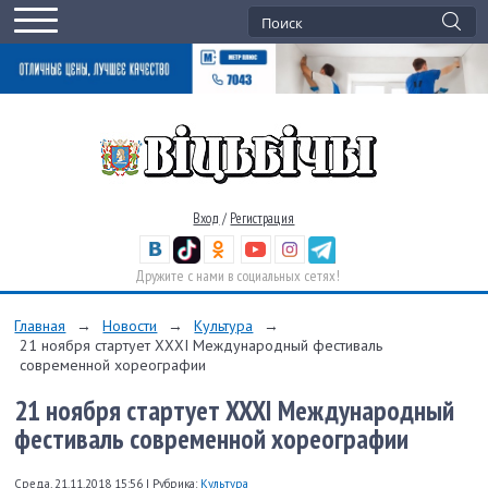
Вход
/
Регистрация
Дружите с нами в социальных сетях!
Главная
→
Новости
→
Культура
→
21 ноября стартует XXXI Международный фестиваль
современной хореографии
21 ноября стартует XXXI Международный
фестиваль современной хореографии
Среда, 21.11.2018 15:56
|
Рубрика:
Культура