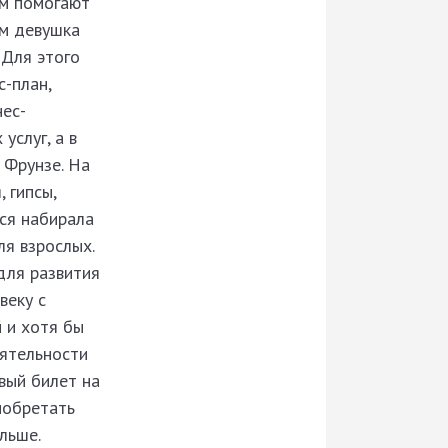
ым помогают
ем девушка
 Для этого
с-план,
нес-
слуг, а в
 Фрунзе. На
 гипсы,
ься набирала
ля взрослых.
для развития
веку с
 и хотя бы
еятельности
вый билет на
иобретать
льше.