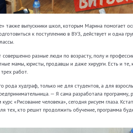
е» также выпускники школ, которым Марина помогает ос
одготовиться к поступлению в ВУЗ, действует и одна гр
лассы.
т совершенно разные люди по возрасту, полу и профессии
ные мамы, юристы, продавцы и даже хирурги. Есть и те,
 трех работ.
о рода худграф, только не для студентов, а для взросл
редпринимательница. — Я сама разработала программу, 
 курс «Рисование человека», сегодня рисуем глаза. Кстат
ля тех, кто решит продолжить обучение, программа буд