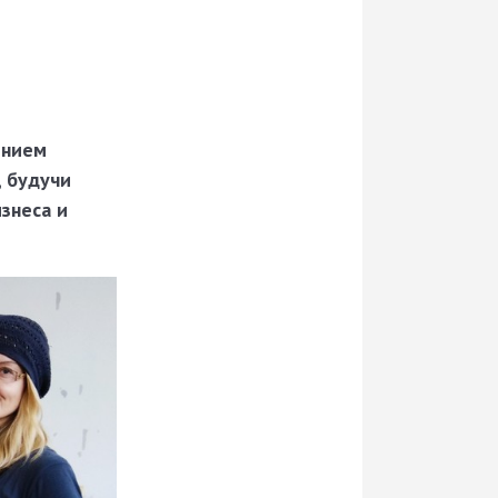
ением
, будучи
знеса и