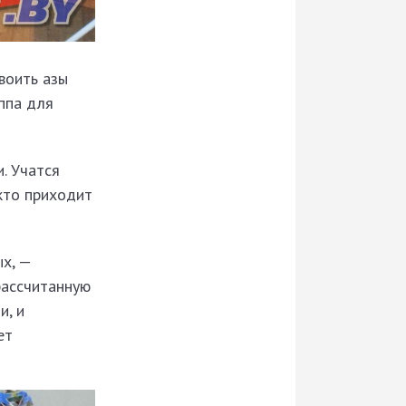
воить азы
уппа для
. Учатся
 кто приходит
ых, —
рассчитанную
и, и
ет