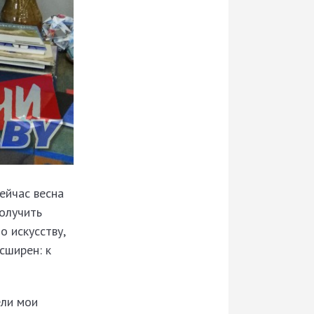
ейчас весна
получить
о искусству,
сширен: к
ели мои