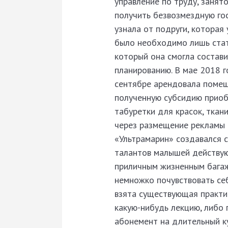
управление по труду, занят
получить безвозмездную го
узнала от подруги, которая
было необходимо лишь стать
который она смогла состави
планированию. В мае 2018 
сентябре арендовала помещ
полученную субсидию приобр
табуретки для красок, ткан
через размещение рекламы в
«Ультрамарин» создавался с
талантов малышей действую
приличным жизненным багаж
немножко почувствовать се
взята существующая практи
какую-нибудь лекцию, либо 
абонемент на длительный ку