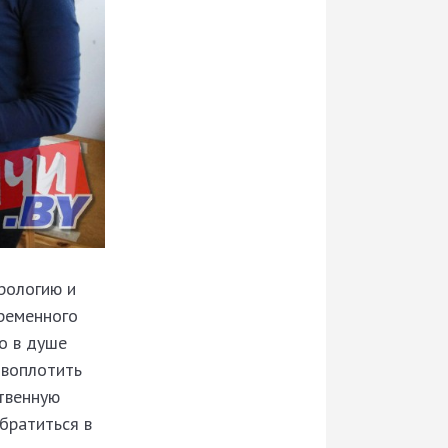
рологию и
ременного
но в душе
 воплотить
ственную
братиться в