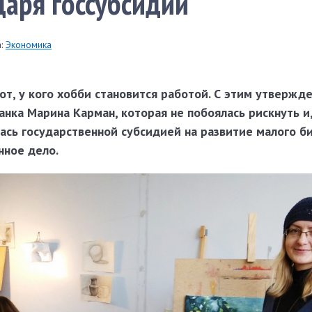
даря госсубсидии
:
Экономика
тот, у кого хобби становится работой. С этим утвержд
анка Марина Карман, которая не побоялась рискнуть и
ась государственной субсидией на развитие малого би
нное дело.