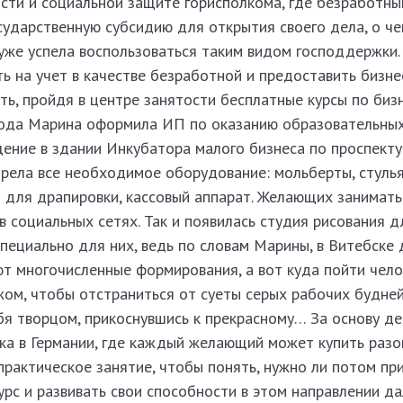
ости и социальной защите горисполкома, где безработн
сударственную субсидию для открытия своего дела, о ч
 уже успела воспользоваться таким видом господдержки.
 на учет в качестве безработной и предоставить бизне
ть, пройдя в центре занятости бесплатные курсы по биз
года Марина оформила ИП по оказанию образовательных у
ение в здании Инкубатора малого бизнеса по проспекту
ела все необходимое оборудование: мольберты, стулья,
и для драпировки, кассовый аппарат. Желающих занимат
 социальных сетях. Так и появилась студия рисования д
пециально для них, ведь по словам Марины, в Витебске 
т многочисленные формирования, а вот куда пойти чело
ом, чтобы отстраниться от суеты серых рабочих будней
бя творцом, прикоснувшись к прекрасному… За основу д
ка в Германии, где каждый желающий может купить разо
практическое занятие, чтобы понять, нужно ли потом пр
рс и развивать свои способности в этом направлении да