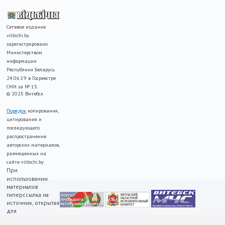
Сетевое издание
vitbichi.by
зарегистрировано
Министерством
информации
Республики Беларусь
24.06.19 в Госреестре
СМИ за № 15.
© 2025 Витебск
Порядок
копирования,
цитирования и
последующего
распространение
авторских материалов,
размещенных на
сайте vitbichi.by
При
использовании
материалов
гиперссылка на
источник, открытая
для
индексирования,