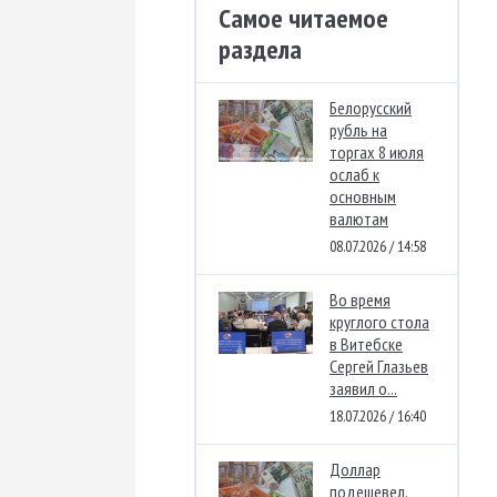
Самое читаемое
раздела
Белорусский
рубль на
торгах 8 июля
ослаб к
основным
валютам
08.07.2026 / 14:58
Во время
круглого стола
в Витебске
Сергей Глазьев
заявил о...
18.07.2026 / 16:40
Доллар
подешевел,