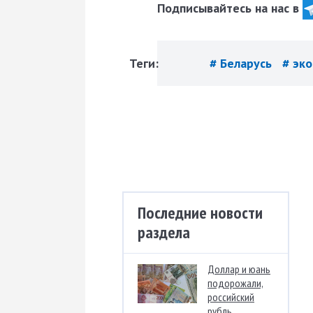
Подписывайтесь на нас в
Теги:
# Беларусь
# эк
Последние новости
раздела
Доллар и юань
подорожали,
российский
рубль