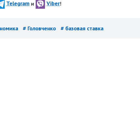
Telegram
и
Viber
!
ономика
# Головченко
# базовая ставка