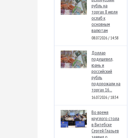
рубль на
торгах 8 июля
ослаб к
основным
валютам
08.07.2026 / 14:58
Доллар
подешевел,
юань и
российский
рубль
подорожали на
торгах 16...
16.07.2026 / 18:34
Во время
круглого стола
в Витебске
Сергей Глазьев
заявил о...