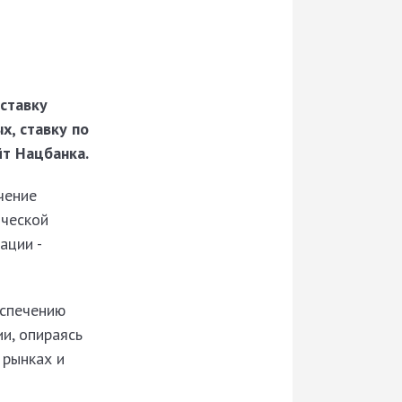
ставку
х, ставку по
йт Нацбанка.
чение
ической
ации -
еспечению
и, опираясь
 рынках и