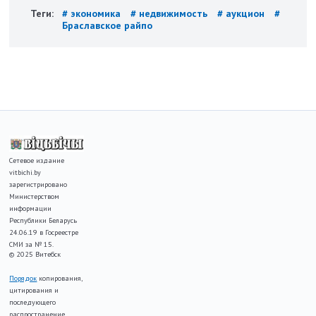
Теги:
# экономика
# недвижимость
# аукцион
#
Браславское райпо
Сетевое издание
vitbichi.by
зарегистрировано
Министерством
информации
Республики Беларусь
24.06.19 в Госреестре
СМИ за № 15.
© 2025 Витебск
Порядок
копирования,
цитирования и
последующего
распространение