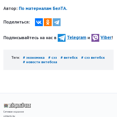
Автор:
По материалам БелТА.
Поделиться:
Подписывайтесь на нас в
Telegram
и
Viber
!
Теги:
# экономика
# сэз
# витебск
# сэз витебск
# новости витебска
Сетевое издание
vitbichi.by