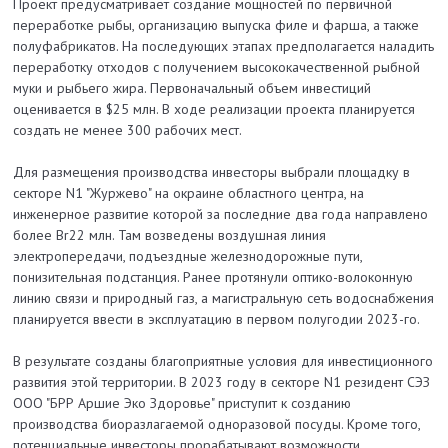
Проект предусматривает создание мощностей по первичной
переработке рыбы, организацию выпуска филе и фарша, а также
полуфабрикатов. На последующих этапах предполагается наладить
переработку отходов с получением высококачественной рыбной
муки и рыбьего жира. Первоначальный объем инвестиций
оценивается в $25 млн. В ходе реализации проекта планируется
создать не менее 300 рабочих мест.
Для размещения производства инвесторы выбрали площадку в
секторе N1 "Журжево" на окраине областного центра, на
инженерное развитие которой за последние два года направлено
более Br22 млн. Там возведены воздушная линия
электропередачи, подъездные железнодорожные пути,
понизительная подстанция. Ранее протянули оптико-волоконную
линию связи и природный газ, а магистральную сеть водоснабжения
планируется ввести в эксплуатацию в первом полугодии 2023-го.
В результате созданы благоприятные условия для инвестиционного
развития этой территории. В 2023 году в секторе N1 резидент СЭЗ
ООО "БРР Аршие Эко Здоровье" приступит к созданию
производства биоразлагаемой одноразовой посуды. Кроме того,
потенциальные инвесторы прорабатывают возможности