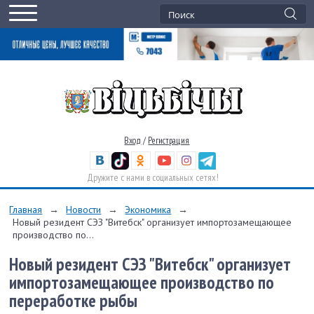
Вход
/
Регистрация
Дружите с нами в социальных сетях!
Главная
→
Новости
→
Экономика
→
Новый резидент СЭЗ "Витебск" организует импортозамещающее
производство по...
Новый резидент СЭЗ "Витебск" организует
импортозамещающее производство по
переработке рыбы