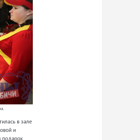
а.
тилась в зале
новой и
в подарок