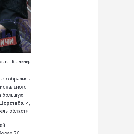
утатов Владимир
ию собрались
ционального
на большую
Шерстнёв
. И,
ель области.
ей
более 70