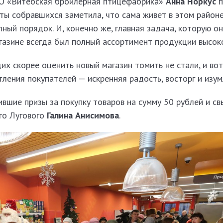
АО «Витебская бройлерная птицефабрика»
Анна Норкус
п
ы собравшихся заметила, что сама живет в этом районе
ный порядок. И, конечно же, главная задача, которую он
газине всегда был полный ассортимент продукции высоко
х скорее оценить новый магазин томить не стали, и вот
тления покупателей — искренняя радость, восторг и изум
чившие призы за покупку товаров на сумму 50 рублей и с
го Лугового
Галина Анисимова
.