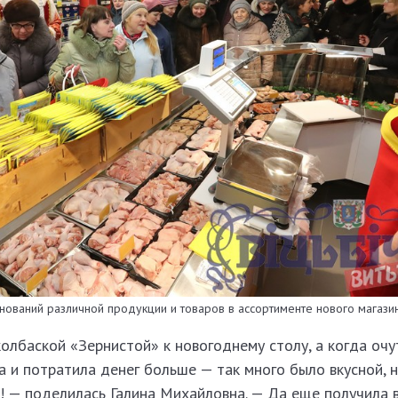
нований различной продукции и товаров в ассортименте нового магазин
олбаской «Зернистой» к новогоднему столу, а когда очу
ла и потратила денег больше — так много было вкусной, 
! — поделилась Галина Михайловна. — Да еще получила 