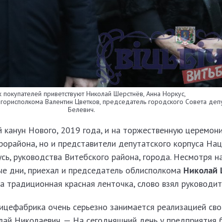
 покупателей приветствуют Николай Шерстнёв, Анна Норкус,
горисполкома Валентин Цветков, председатель городского Совета деп
Белевич.
 канун Нового, 2019 года, и на торжественную церемон
рорайона, но и представители депутатского корпуса На
сь, руководства Витебского района, города. Несмотря 
ые дни, приехал и председатель облисполкома
Николай 
 традиционная красная ленточка, слово взял руководит
ицефабрика очень серьезно занимается реализацией сво
лай Николаевич. — На сегодняшний день у предприятия 