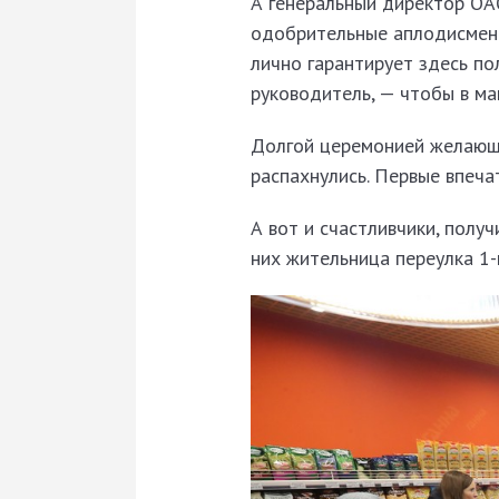
А генеральный директор О
одобрительные аплодисмент
лично гарантирует здесь пол
руководитель, — чтобы в ма
Долгой церемонией жела­ющи
распахнулись. Первые впеча
А вот и счастливчики, полу
них жительница переулка 1-