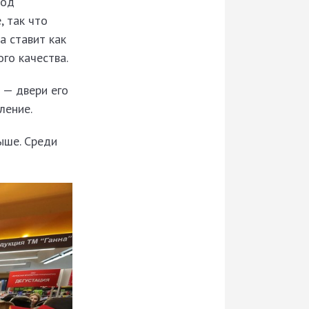
од
, так что
а ставит как
го качества.
 — двери его
ление.
выше. Среди