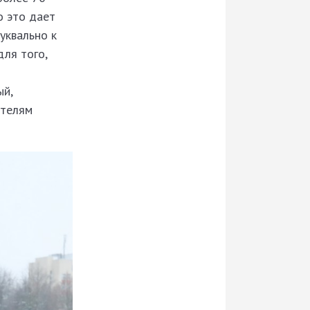
о это дает
уквально к
для того,
ый,
ателям