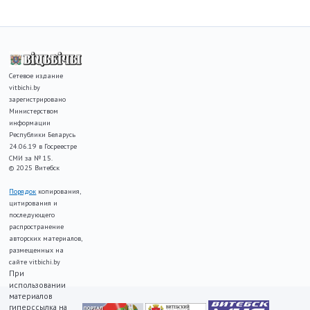
Сетевое издание
vitbichi.by
зарегистрировано
Министерством
информации
Республики Беларусь
24.06.19 в Госреестре
СМИ за № 15.
© 2025 Витебск
Порядок
копирования,
цитирования и
последующего
распространение
авторских материалов,
размещенных на
сайте vitbichi.by
При
использовании
материалов
гиперссылка на