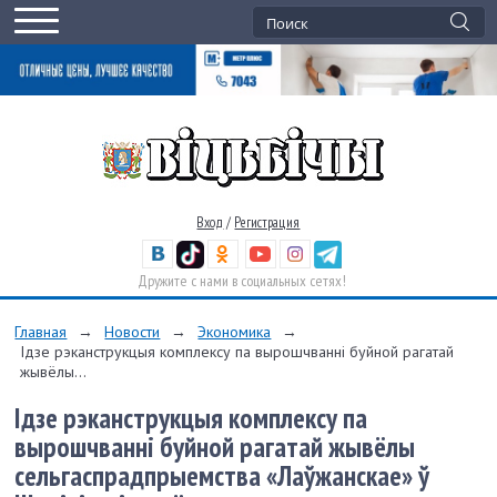
Вход
/
Регистрация
Дружите с нами в социальных сетях!
Главная
→
Новости
→
Экономика
→
Ідзе рэканструкцыя комплексу па вырошчванні буйной рагатай
жывёлы...
Ідзе рэканструкцыя комплексу па
вырошчванні буйной рагатай жывёлы
сельгаспрадпрыемства «Лаўжанскае» ў