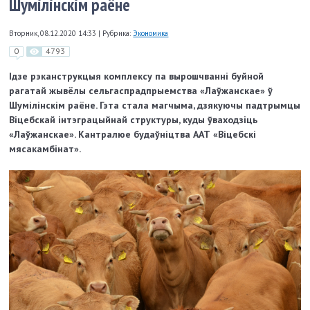
Шумілінскім раёне
Вторник, 08.12.2020 14:33
|
Рубрика:
Экономика
0
4793
Ідзе рэканструкцыя комплексу па вырошчванні буйной
рагатай жывёлы сельгаспрадпрыемства «Лаўжанскае» ў
Шумілінскім раёне. Гэта стала магчыма, дзякуючы падтрымцы
Віцебскай інтэграцыйнай структуры, куды ўваходзіць
«Лаўжанскае». Кантралюе будаўніцтва ААТ «Віцебскі
мясакамбінат».