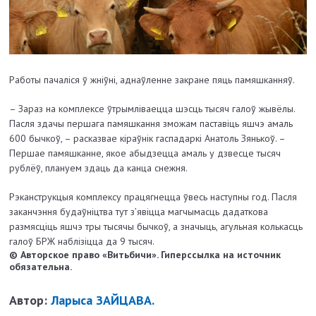
Работы пачаліся ў жніўні, аднаўленне закране пяць памяшканняў.
– Зараз на комплексе ўтрымліваецца шэсць тысяч галоў жывёлы.
Пасля здачы першага памяшкання зможам паставіць яшчэ амаль
600 бычкоў, – расказвае кіраўнік гаспадаркі Анатоль Зянькоў. –
Першае памяшканне, якое абыдзецца амаль у дзвесце тысяч
рублёў, плануем здаць да канца снежня.
Рэканструкцыя комплексу працягнецца ўвесь наступны год. Пасля
заканчэння будаўніцтва тут з’явіцца магчымасць дадаткова
размясціць яшчэ тры тысячы бычкоў, а значыць, агульная колькасць
галоў БРЖ наблізіцца да 9 тысяч.
© Авторское право «Витьбичи». Гиперссылка на источник
обязательна.
Автор:
Ларыса ЗАЙЦАВА.