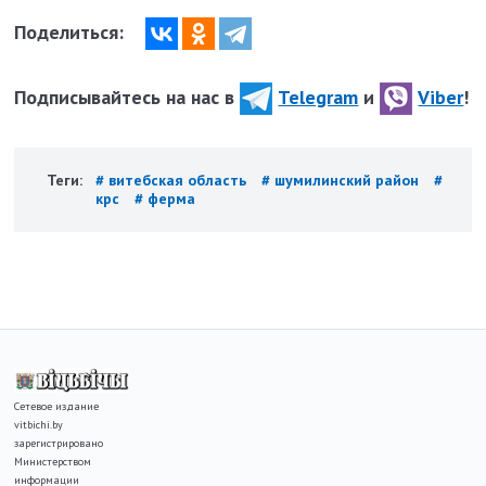
Поделиться:
Подписывайтесь на нас в
Telegram
и
Viber
!
Теги:
# витебская область
# шумилинский район
#
крс
# ферма
Сетевое издание
vitbichi.by
зарегистрировано
Министерством
информации