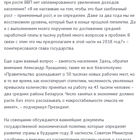
при росте ВВП нет запланированного увеличения доходов
населения? «Я не настаиваю на том, чтобы это был заоблачный
рост – приемлемый рост, и он определен. Даже за два года мы не
восстановили уровень, который был в конце прошлой пятилетки. Да
и с выполнением моего поручения по достижению средней
заработной платы в тысячу рублей много вопросов и проблем. В
связи с этим что мы предполагаем в этой части на 2018 год?» –
поинтересовался глава государства.
Еще один важный вопрос – занятость населения. Здесь, обратил
внимание Александр Лукашенко, также не все благополучно.
«Правительство докладывает о 50 тысячах новых рабочих мест, но
в то же время, как констатируют статистики, численность уволенных
превысила количество принятых на работу на 43 тысячи человек –
два средних района Беларуси. Число занятых в экономике должно
расти. Без этого рассказывать о макростабильности смысла не
имеет», – подчеркнул Президент.
На совещании обсуждаются важнейшие документы
государственной экономической политики, которые определят
развитие страны в будущем году. В частности, Советом Министров
одобрены и внесены на рассмотрение проекты указов о задачах