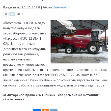
Понедельник, 18.01.2016 08:38
|
Рубрика:
Экономика
0
3897
«Гомсельмаш» в 2016 году
выпустит новую модель
зерноуборочного комбайна
«Палессе» (КЗС-1218А-1-
02). Наряду с новым
дизайном в его конструкции
реализованы решения,
направленные на
повышение универсальности
применения, стабильности выполнения технологических процессов.
Машина оснащена двигателем ЯМЗ-238ДЕ-22 мощностью 330
лошадиных сил. Новый комбайн — поистине универсальная машина:
он может работать с двенадцатью моделями сменных адаптеров.
© Авторское право «Витьбичи». Гиперссылка на источник
обязательна.