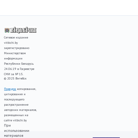
Сетевое издание
vitbichi.by
зарегистрировано
Министерством
информации
Республики Беларусь
24.06.19 в Госреестре
СМИ за № 15.
© 2025 Витебск
Порядок
копирования,
цитирования и
последующего
распространение
авторских материалов,
размещенных на
сайте vitbichi.by
При
использовании
материалов