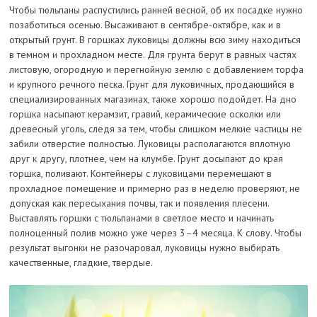
Чтобы тюльпаны распустились ранней весной, об их посадке нужно
позаботиться осенью. Высаживают в сентябре-октябре, как и в
открытый грунт. В горшках луковицы должны всю зиму находиться
в темном и прохладном месте. Для грунта берут в равных частях
листовую, огородную и перегнойную землю с добавлением торфа
и крупного речного песка. Грунт для луковичных, продающийся в
специализированных магазинах, также хорошо подойдет. На дно
горшка насыпают керамзит, гравий, керамические осколки или
древесный уголь, следя за тем, чтобы слишком мелкие частицы не
забили отверстие полностью. Луковицы располагаются вплотную
друг к другу, плотнее, чем на клумбе. Грунт досыпают до края
горшка, поливают. Контейнеры с луковицами перемещают в
прохладное помещение и примерно раз в неделю проверяют, не
допуская как пересыхания почвы, так и появления плесени.
Выставлять горшки с тюльпанами в светлое место и начинать
полноценный полив можно уже через 3–4 месяца. К слову. Чтобы
результат выгонки не разочаровал, луковицы нужно выбирать
качественные, гладкие, твердые.