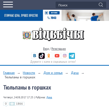
Вход
/
Регистрация
Дружите с нами в социальных сетях!
Главная
→
Новости
→
Дом и семья
→
Дача
→
Тюльпаны в горшках
Тюльпаны в горшках
Четверг, 24.08.2017 17:25
|
Рубрика:
Дача
0
1866