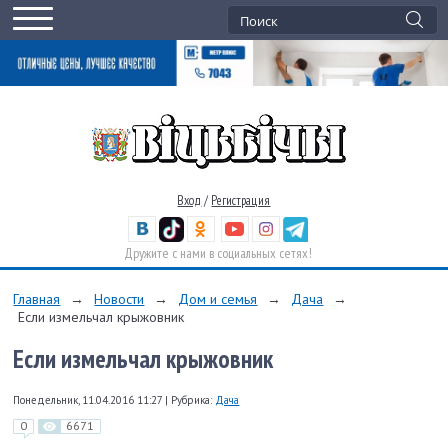
Вход
/
Регистрация
Дружите с нами в социальных сетях!
Главная
→
Новости
→
Дом и семья
→
Дача
→
Если измельчал крыжовник
Если измельчал крыжовник
Понедельник, 11.04.2016 11:27
|
Рубрика:
Дача
0
6671