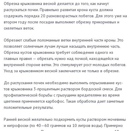
Обрезка крыжовника весной делается до того, как начнут
распускаться почки. Правильно развитая крона куста должна
содержать порядка 20 разновозрастных побегов. Для этого уже на
втором году после посадки выполняют обрезку прикорневых и
скелетных веток.
Обрезают слабые поломанные ветки внутренней части кроны. Это
позволяет солнечным лучам лучше насыщать внутреннюю часть.
Обрезка кустов крыжовника требует соблюдения одного из
главных правил — обрезать нужно над почкой, находящейся на
внутренней стороне ветки. Это стимулирует рост молодых побегов.
Уход за крыжовником весной заключается не только в обрезке.
До распускания почек необходимо выполнить опрыскивание кус­
тов крыжовника 3-процентным раствором бордоской смеси. Для
профилактической борьбы с грызущими вредителями во время
цветения применяется карбофос. Такая обработка дает заметные
положительные результаты.
Ранней весной желательно подкормить кусты раствором мочевины
и нитрофоски (по 40—60 граммов на 10 литров воды). Примерно