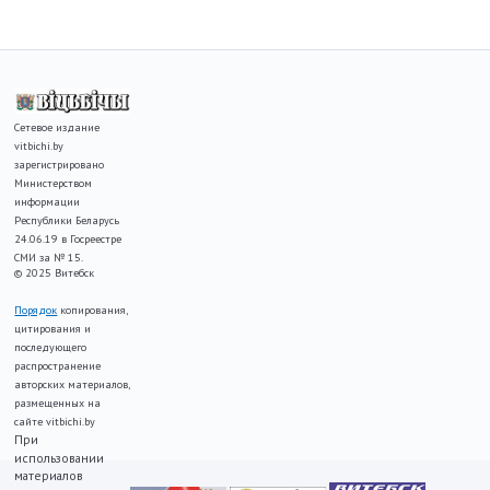
Сетевое издание
vitbichi.by
зарегистрировано
Министерством
информации
Республики Беларусь
24.06.19 в Госреестре
СМИ за № 15.
© 2025 Витебск
Порядок
копирования,
цитирования и
последующего
распространение
авторских материалов,
размещенных на
сайте vitbichi.by
При
использовании
материалов