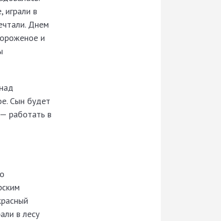
 играли в
мечтали. Днем
мороженое и
ы
 над
е. Сын будет
 — работать в
го
рским
красный
али в лесу