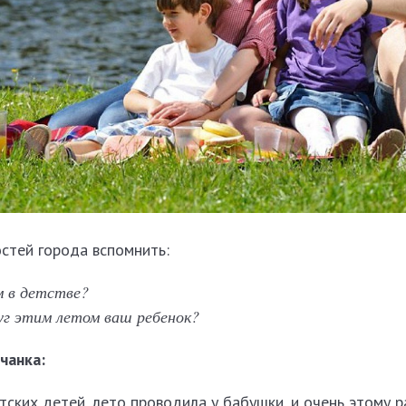
стей города вспомнить:
м в детстве?
уг этим летом ваш ребенок?
чанка:
етских детей, лето проводила у бабушки, и очень этому р