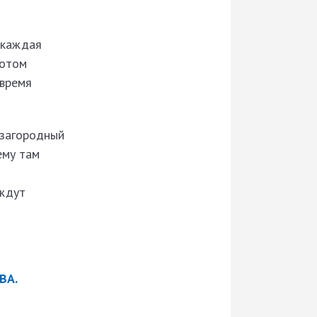
, каждая
потом
 время
 загородный
ему там
 ждут
ВА.