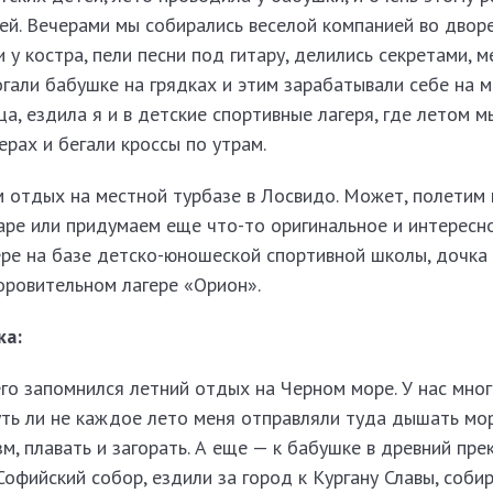
ей. Вечерами мы собирались веселой компанией во дворе,
 у костра, пели песни под гитару, делились секретами, 
гали бабушке на грядках и этим зарабатывали себе на 
а, ездила я и в детские спортивные лагеря, где летом м
рах и бегали кроссы по утрам.
м отдых на местной турбазе в Лосвидо. Может, полетим
ре или придумаем еще что-то оригинальное и интересно
ре на базе дет­ско-юношеской спортивной школы, дочка
оровительном лагере «Орион».
ка:
его запомнился летний отдых на Черном море. У нас мно
уть ли не каждое лето меня отправляли туда дышать мо
зм, плавать и загорать. А еще — к бабушке в древний пре
офийский собор, ездили за город к Кургану Славы, собир