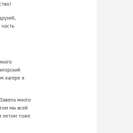
ство!
друзей,
 часть
много
лигорский
м лагере я
 Завела много
етом мы всей
им летом тоже