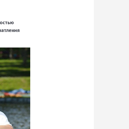
ностью
чатления