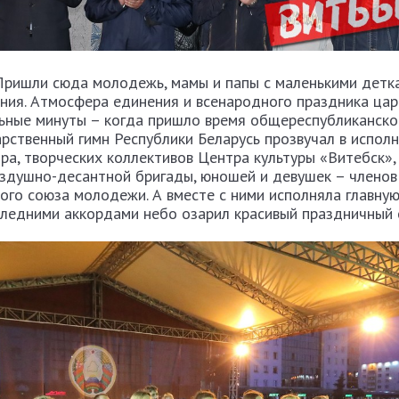
 Пришли сюда молодежь, мамы и папы с маленькими детк
ния. Атмосфера единения и всенародного праздника цар
ьные минуты – когда пришло время общереспубликанско
арственный гимн Республики Беларусь прозвучал в испол
а, творческих коллективов Центра культуры «Витебск»,
оздушно-десантной бригады, юношей и девушек – членов
ого союза молодежи. А вместе с ними исполняла главну
следними аккордами небо озарил красивый праздничный 