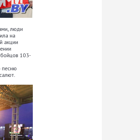
ами, люди
ила на
й акции
нении
 бойцов 103-
ю песню
салют.