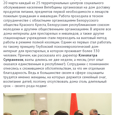
20 марта каждый из 25 территориальных центров социального
обслуживания населения Витебщины организовал на дом доставку
продуктов питания, предметов первой необходимости и лекарств
пожилым гражданам и инвалидам. Работа проходила в тесном
сотрудничестве с областными организациями Белорусского
общества Красного Креста, Белорусским республиканским союзом
молодежи и другими общественными организациями. В апреле все
дома-интернаты для престарелых и инвалидов, а также другие
стационарные учреждения стали переходить на вахтовый метод
работы в режиме полной изоляции. Одним из первых стал работать
по такому принципу Глубокский психоневрологический дом-
интернат для престарелых, в котором проживает более 330
человек. Причем, как рассказала его директор
Клеопатра
Супраненок
, вахты длились не две недели, а месяц (этот опыт
оказался единственным в республике!). Сотрудники с пониманием
отнеслись к сложившимся обстоятельствам, за что им отдельная
благодарность. Ведь в большинстве своем в сфере соцзащиты
трудятся именно женщины, на которых держится семейный очаг,
воспитание детей, поэтому отсутствовать дома столь длительный
срок – своего рода подвиг.