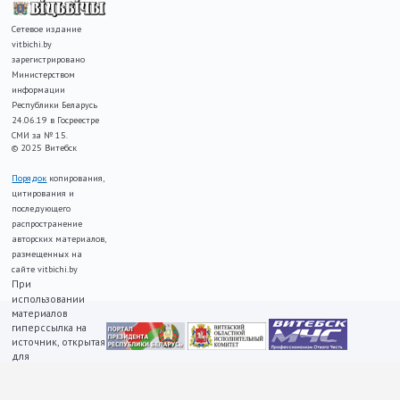
Сетевое издание
vitbichi.by
зарегистрировано
Министерством
информации
Республики Беларусь
24.06.19 в Госреестре
СМИ за № 15.
© 2025 Витебск
Порядок
копирования,
цитирования и
последующего
распространение
авторских материалов,
размещенных на
сайте vitbichi.by
При
использовании
материалов
гиперссылка на
источник, открытая
для
индексирования,
ОБЯЗАТЕЛЬНА!