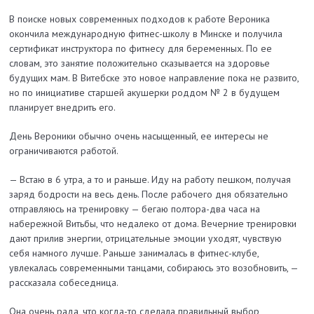
В поиске новых современных подходов к работе Вероника
окончила международную фитнес-школу в Минске и получила
сертификат инструктора по фитнесу для беременных. По ее
словам, это занятие положительно сказывается на здоровье
будущих мам. В Витебске это новое направление пока не развито,
но по инициативе старшей акушерки роддом № 2 в будущем
планирует внед­рить его.
День Вероники обычно очень насыщенный, ее интересы не
ограничиваются работой.
— Встаю в 6 утра, а то и раньше. Иду на работу пешком, получая
заряд бодрости на весь день. После рабочего дня обязательно
отправляюсь на тренировку — бегаю полтора-два часа на
набережной Витьбы, что недалеко от дома. Вечерние тренировки
дают прилив энергии, отрицательные эмоции уходят, чувствую
себя намного лучше. Раньше занималась в фитнес-клубе,
увлекалась современными танцами, собираюсь это возобновить, —
рассказала собеседница.
Она очень рада, что когда-то сделала правильный выбор