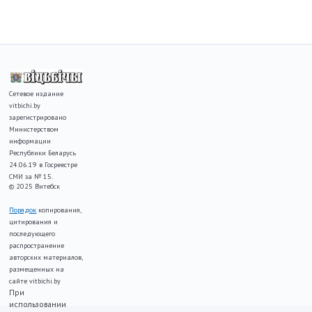
Сетевое издание
vitbichi.by
зарегистрировано
Министерством
информации
Республики Беларусь
24.06.19 в Госреестре
СМИ за № 15.
© 2025 Витебск
Порядок
копирования,
цитирования и
последующего
распространение
авторских материалов,
размещенных на
сайте vitbichi.by
При
использовании