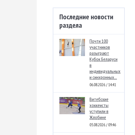
Последние новости
раздела
Почти 100
участников
разыграют
Кубок Беларуси
в
индивидуальных
и синхронных...
06.08.2026 / 14:41
Витебские
хоккеисты
уступили в
Жлобине
05.08.2026 / 09:46