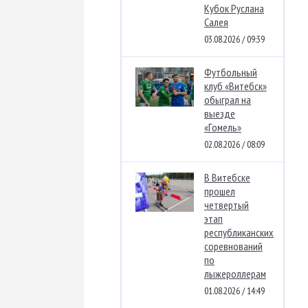
Кубок Руслана
Салея
03.08.2026 / 09:39
Футбольный
клуб «Витебск»
обыграл на
выезде
«Гомель»
02.08.2026 / 08:09
В Витебске
прошел
четвертый
этап
республиканских
соревнований
по
лыжероллерам
01.08.2026 / 14:49