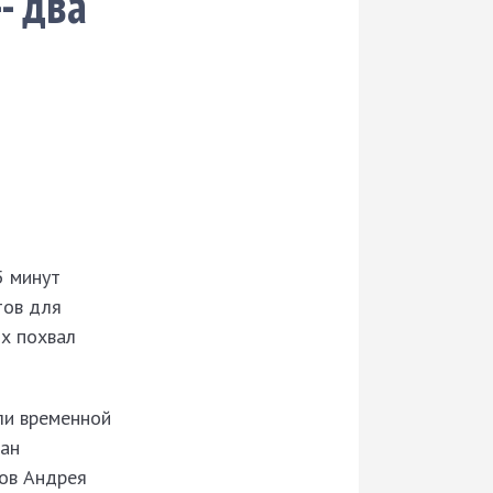
- два
5 минут
тов для
их похвал
ли временной
ран
ков Андрея