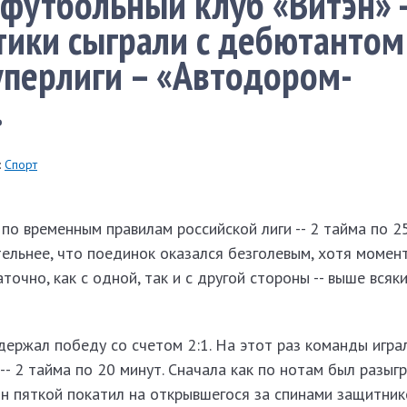
футбольный клуб «Витэн» -
тики сыграли с дебютантом
уперлиги – «Автодором-
.
:
Спорт
о временным правилам российской лиги -- 2 тайма по 2
тельнее, что поединок оказался безголевым, хотя момен
очно, как с одной, так и с другой стороны -- выше всяк
держал победу со счетом 2:1. На этот раз команды игра
 2 тайма по 20 минут. Сначала как по нотам был разыг
ин пяткой покатил на открывшегося за спинами защитни