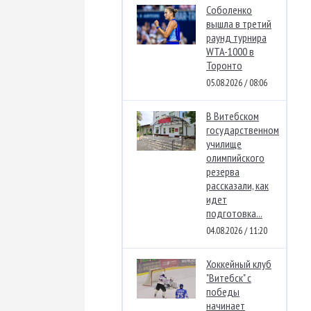
Соболенко
вышла в третий
раунд турнира
WTA-1000 в
Торонто
05.08.2026 / 08:06
В Витебском
государственном
училище
олимпийского
резерва
рассказали, как
идет
подготовка...
04.08.2026 / 11:20
Хоккейный клуб
"Витебск" с
победы
начинает