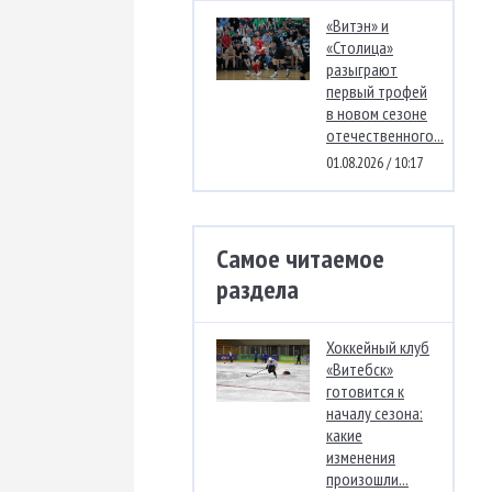
«Витэн» и
«Столица»
разыграют
первый трофей
в новом сезоне
отечественного...
01.08.2026 / 10:17
Самое читаемое
раздела
Хоккейный клуб
«Витебск»
готовится к
началу сезона:
какие
изменения
произошли...