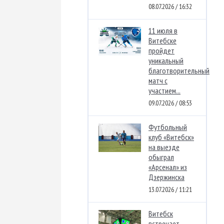
08.07.2026 / 16:32
11 июля в
Витебске
пройдет
уникальный
благотворительный
матч с
участием...
09.07.2026 / 08:53
Футбольный
клуб «Витебск»
на выезде
обыграл
«Арсенал» из
Дзержинска
13.07.2026 / 11:21
Витебск
встречает