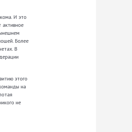
кома. И это
т активное
нынешнем
ношей. Более
етах. В
едерации
витию этого
 команды на
лотая
 никого не