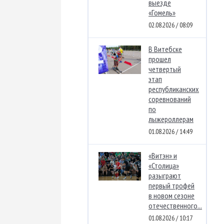
выезде
«Гомель»
02.08.2026 / 08:09
В Витебске
прошел
четвертый
этап
республиканских
соревнований
по
лыжероллерам
01.08.2026 / 14:49
«Витэн» и
«Столица»
разыграют
первый трофей
в новом сезоне
отечественного...
01.08.2026 / 10:17