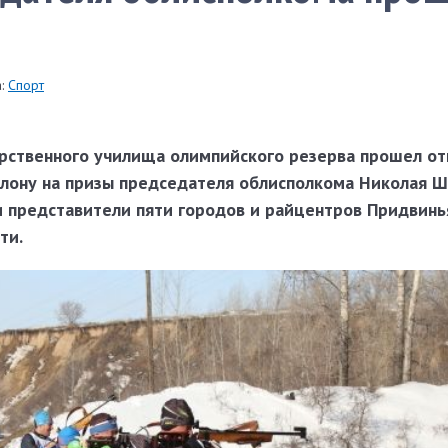
:
Спорт
арственного училища олимпийского резерва прошел о
тлону на призы председателя облисполкома Николая Ш
и представители пяти городов и райцентров Придвинь
ти.