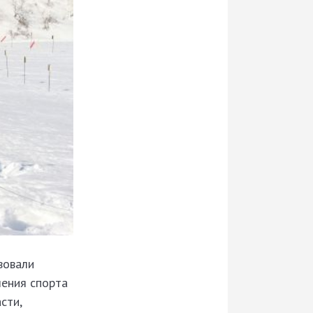
вовали
ления спорта
сти,