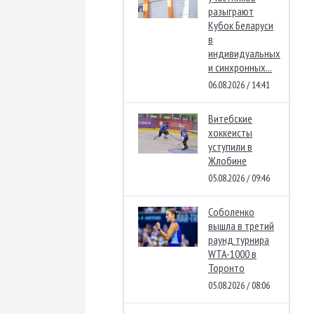
разыграют
Кубок Беларуси
в
индивидуальных
и синхронных...
06.08.2026 / 14:41
Витебские
хоккеисты
уступили в
Жлобине
05.08.2026 / 09:46
Соболенко
вышла в третий
раунд турнира
WTA-1000 в
Торонто
05.08.2026 / 08:06