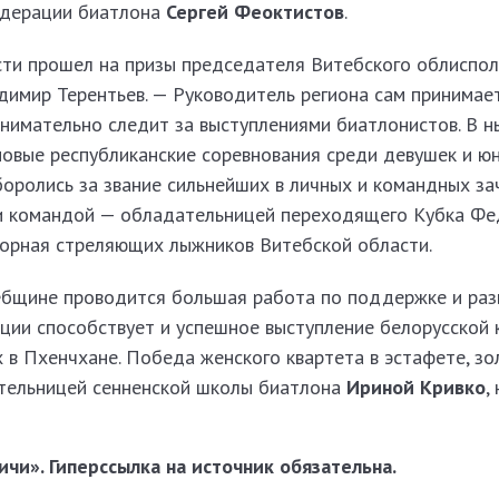
едерации биатлона
Сергей Феоктистов
.
ти прошел на призы председателя Витебского облиспол
димир Терентьев. — Руководитель региона сам принимае
внимательно следит за выступлениями биатлонистов. В 
новые республиканские соревнования среди девушек и ю
оролись за звание сильнейших в личных и командных зач
ии командой — обладательницей переходящего Кубка Ф
борная стреляющих лыжников Витебской области.
ебщине проводится большая работа по поддержке и раз
ации способствует и успешное выступление белорусской
 в Пхенчхане. Победа женского квартета в эстафете, зо
тельницей сенненской школы биатлона
Ириной Кривко
,
чи». Гиперссылка на источник обязательна.