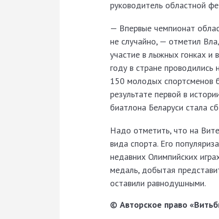
руководитель областной ф
— Впервые чемпионат облас
не случайно, — отметил Вла
участие в лыжных гонках и 
году в стране проводились 
150 молодых спортсменов б
результате первой в истор
биатлона Беларуси стала с
Надо отметить, что на Вит
вида спорта. Его популяриз
недавних Олимпийских играх
медаль, добытая представи
оставили равнодушными.
© Авторское право «Витьби