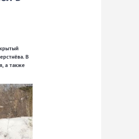
ткрытый
ерстнёва. В
я, а также