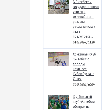
В Витебском
государственном
училище
олимпийского
резерва
рассказали, как
идет
подготовка...
04.08.2026 / 11:20
Хоккейный клуб
"Витебск" с
победы
начинает
Кубок Руслана
Салея
03.08.2026 / 09:39
Футбольный
клуб «Витебск»
обыграл на