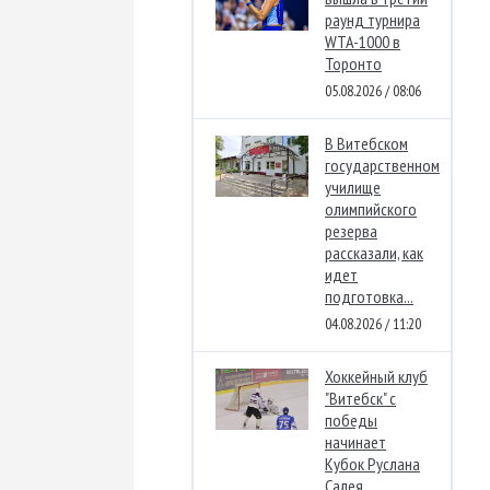
раунд турнира
WTA-1000 в
Торонто
05.08.2026 / 08:06
В Витебском
государственном
училище
олимпийского
резерва
рассказали, как
идет
подготовка...
04.08.2026 / 11:20
Хоккейный клуб
"Витебск" с
победы
начинает
Кубок Руслана
Салея