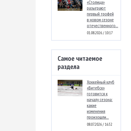
«Столица»
разыграют
первый трофей
в новом сезоне
отечественного...
01.08.2026 / 10:17
Самое читаемое
раздела
Хоккейный клуб
«Витебск»
готовится к
началу сезона:
какие
изменения
произошли...
08.07.2026 / 16:32