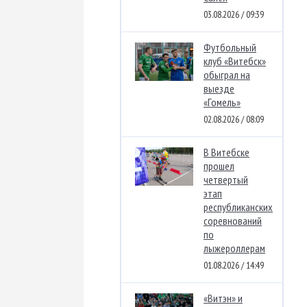
03.08.2026 / 09:39
Футбольный
клуб «Витебск»
обыграл на
выезде
«Гомель»
02.08.2026 / 08:09
В Витебске
прошел
четвертый
этап
республиканских
соревнований
по
лыжероллерам
01.08.2026 / 14:49
«Витэн» и