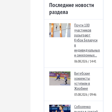
Последние новости
раздела
Почти 100
участников
разыграют
Кубок Беларуси
в
индивидуальных
и синхронных...
06.08.2026 / 14:41
Витебские
хоккеисты
уступили в
Жлобине
05.08.2026 / 09:46
Соболенко
вышла в третий