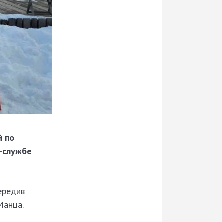
й по
с-службе
ередив
Манца.