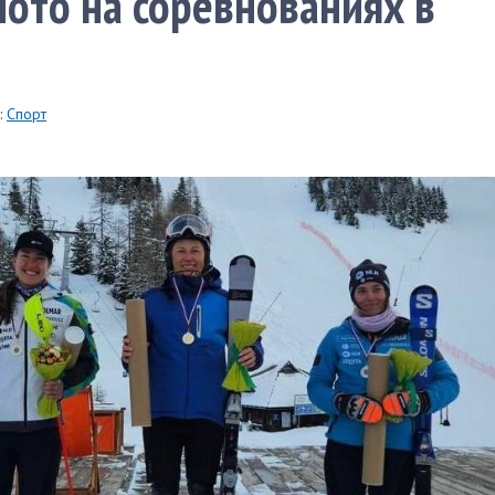
лото на соревнованиях в
:
Спорт